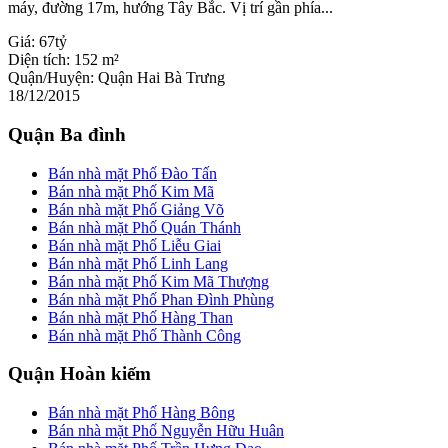
máy, đường 17m, hướng Tây Bắc. Vị trí gần phía...
Giá:
67tỷ
Diện tích:
152 m²
Quận/Huyện:
Quận Hai Bà Trưng
18/12/2015
Quận Ba đình
Bán nhà mặt Phố Đào Tấn
Bán nhà mặt Phố Kim Mã
Bán nhà mặt Phố Giảng Võ
Bán nhà mặt Phố Quán Thánh
Bán nhà mặt Phố Liễu Giai
Bán nhà mặt Phố Linh Lang
Bán nhà mặt Phố Kim Mã Thượng
Bán nhà mặt Phố Phan Đình Phùng
Bán nhà mặt Phố Hàng Than
Bán nhà mặt Phố Thành Công
Quận Hoàn kiếm
Bán nhà mặt Phố Hàng Bông
Bán nhà mặt Phố Nguyễn Hữu Huân