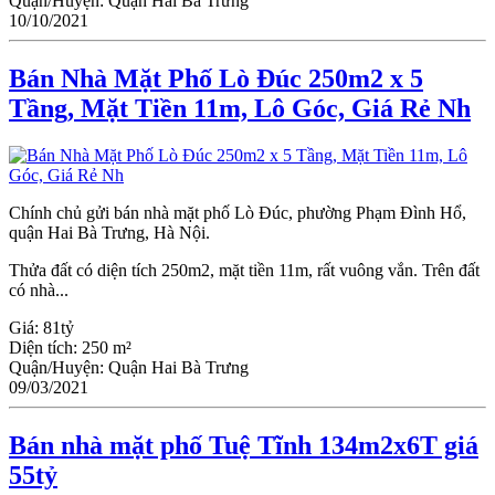
Quận/Huyện:
Quận Hai Bà Trưng
10/10/2021
Bán Nhà Mặt Phố Lò Đúc 250m2 x 5
Tầng, Mặt Tiền 11m, Lô Góc, Giá Rẻ Nh
Chính chủ gửi bán nhà mặt phố Lò Đúc, phường Phạm Đình Hổ,
quận Hai Bà Trưng, Hà Nội.
Thửa đất có diện tích 250m2, mặt tiền 11m, rất vuông vắn. Trên đất
có nhà...
Giá:
81tỷ
Diện tích:
250 m²
Quận/Huyện:
Quận Hai Bà Trưng
09/03/2021
Bán nhà mặt phố Tuệ Tĩnh 134m2x6T giá
55tỷ