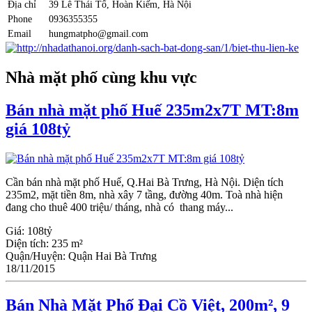
Địa chỉ
39 Lê Thái Tổ, Hoàn Kiếm, Hà Nội
Phone
0936355355
Email
hungmatpho@gmail.com
Nhà mặt phố cùng khu vực
Bán nhà mặt phố Huế 235m2x7T MT:8m
giá 108tỷ
Cần bán nhà mặt phố Huế, Q.Hai Bà Trưng, Hà Nội. Diện tích
235m2, mặt tiền 8m, nhà xây 7 tầng, đường 40m. Toà nhà hiện
đang cho thuê 400 triệu/ tháng, nhà có thang máy...
Giá:
108tỷ
Diện tích:
235 m²
Quận/Huyện:
Quận Hai Bà Trưng
18/11/2015
Bán Nhà Mặt Phố Đại Cồ Việt, 200m², 9