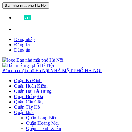
Bán nhà mặt phố Hà Nội
Đã có
712
tin được đăng!
Liên hệ:
0936355355
để được tư vấn miễn phí!
Đăng nhập
Đăng ký
Đăng tin
Bán nhà mặt phố Hà Nội
NHÀ MẶT PHỐ HÀ NỘI
Quận Ba Đình
Quận Hoàn Kiếm
Quận Hai Bà Trưng
Quận Đống Đa
Quận Cầu Giấy
Quận Tây Hồ
Quận khác
Quận Long Biên
Quận Hoàng Mai
Quận Thanh Xuân