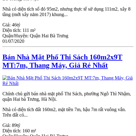
Nhà có diện tích sổ đỏ 95m2, nhưng thực tế sử dụng 111m2, xây 8
tầng (mới xây năm 2017) khung...
Giá:
46tỷ
Diện tích:
111 m²
Quận/Huyện:
Quận Hai Bà Trưng
01/07/2020
Bán Nhà Mặt Phố Thi Sách 160m2x9T
MT:7m, Thang Máy, Giá Rẻ Nhất
Chính chủ gửi bán nhà mặt phố Thi Sách, phường Ngô Thì Nhậm,
quận Hai bà Trưng, Hà Nội.
Nhà có diện tích đất 160m2, mặt tiền 7m, hậu 7m rất vuông vắn.
Trên đất có...
Giá:
89tỷ
Diện tích:
160 m²