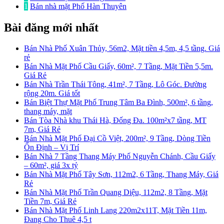
1
Bán nhà mặt Phố Hàn Thuyên
Bài đăng mới nhất
Bán Nhà Phố Xuân Thủy, 56m2, Mặt tiền 4,5m, 4,5 tầng. Giá
rẻ
Bán Nhà Mặt Phố Cầu Giấy, 60m², 7 Tầng, Mặt Tiền 5,5m.
Giá Rẻ
Bán Nhà Trần Thái Tông, 41m², 7 Tầng, Lô Góc. Đường
rộng 20m. Giá tốt
Bán Biệt Thự Mặt Phố Trung Tâm Ba Đình, 500m², 6 tầng,
thang máy, mặt
Bán Tòa Nhà khu Thái Hà, Đống Đa. 100m²x7 tầng, MT
7m, Giá Rẻ
Bán Nhà Mặt Phố Đại Cồ Việt, 200m², 9 Tầng, Dòng Tiền
Ổn Định – Vị Trí
Bán Nhà 7 Tầng Thang Máy Phố Nguyễn Chánh, Cầu Giấy
– 60m², giá 3x tỷ
Bán Nhà Mặt Phố Tây Sơn, 112m2, 6 Tầng, Thang Máy, Giá
Rẻ
Bán Nhà Mặt Phố Trần Quang Diệu, 112m2, 8 Tầng, Mặt
Tiền 7m, Giá Rẻ
Bán Nhà Mặt Phố Linh Lang 220m2x11T, Mặt Tiền 11m,
Đang Cho Thuê 4,5 t