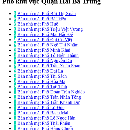
Phố khu vực Quận Hai Bà Trưng
6
Bán nhà mặt Phố Bùi Thị Xuân
6
Bán nhà mặt Phố Bà Triệu
6
Bán nhà mặt Phố Huế
6
Bán nhà mặt Phố Triệu Việt Vương
5
Bán nhà mặt Phố Mai Hắc Đế
4
Bán nhà mặt Phố Đại Cổ Việt
3
Bán nhà mặt Phố Ngô Thị Nhậm
3
Bán nhà mặt Phố Minh Khai
3
Bán nhà mặt Phố Tô Hiến Thành
3
Bán nhà mặt Phố Nguyễn Du
2
Bán nhà mặt Phố Trần Xuân Soạn
2
Bán nhà mặt Phố Đại La
2
Bán nhà mặt Phố Thi Sách
2
Bán nhà mặt Phố Hòa Mã
2
Bán nhà mặt Phố Tuệ Tĩnh
1
Bán nhà mặt Phố Đoàn Trần Nghiệp
1
Bán nhà mặt Phố Trần Nhân Tông
1
Bán nhà mặt Phố Trần Khánh Dư
1
Bán nhà mặt Phố Lò Đúc
1
Bán nhà mặt Phố Bạch Mai
1
Bán nhà mặt Phố Lê Ngọc Hân
1
Bán nhà mặt Phố Thái Phiên
1
Bán nhà mặt Phố Hàng Chuối