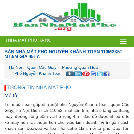
NHÀ MẶT PHỐ HÀ NỘI
Bán
BÁN NHÀ MẶT PHỐ NGUYỄN KHÁNH TOÀN 110M2X5T
nhà
MT:5M GIÁ 45TỶ.
mặt
Hà Nội
Quận Cầu Giấy
Phường Quan Hoa
Phố Nguyễn Khánh Toàn
phố
Hà
THÔNG TIN NHÀ MẶT PHỐ
Mô tả:
Nội
Tôi muốn bán gấp nhà mặt phố Nguyễn Khánh Toàn, quận Cầu
Giấy, Hà Nội. Diện tích 110m2, mặt tiền 5m, nhà 5 tầng có thang
máy, đường rộng 50m vỉa hè rộng 4m , đậu đỗ được nhiều ô tô
xe máy nên rất thuận tiện cho việc kinh doanh. Vị trí gần cách
khách sạn Deawoo và toà nhà Lotte 1km, nối từ phố Đào Tấn