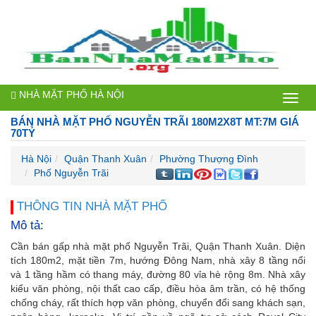
NHÀ MẶT PHỐ HÀ NỘI
Bán
BÁN NHÀ MẶT PHỐ NGUYỄN TRÃI 180M2X8T MT:7M GIÁ
nhà
70TỶ
mặt
Hà Nội
Quận Thanh Xuân
Phường Thượng Đình
Phố Nguyễn Trãi
phố
Hà
THÔNG TIN NHÀ MẶT PHỐ
Mô tả:
Nội
Cần bán gấp nhà mặt phố Nguyễn Trãi, Quận Thanh Xuân. Diện
tích 180m2, mặt tiền 7m, hướng Đông Nam, nhà xây 8 tầng nổi
và 1 tầng hầm có thang máy, đường 80 vỉa hè rộng 8m. Nhà xây
kiểu văn phòng, nội thất cao cấp, điều hòa âm trần, có hệ thống
chống cháy, rất thích hợp văn phòng, chuyển đổi sang khách sạn,