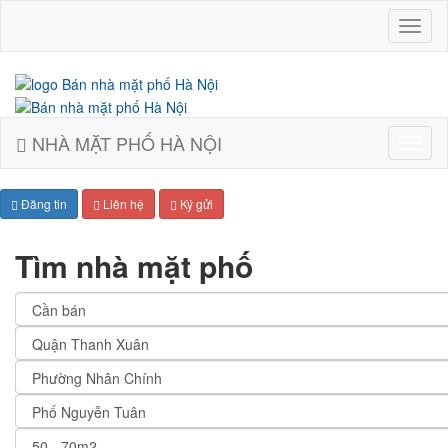
Bán
nhà
mặt
phố
Hà
Nội
NHÀ MẶT PHỐ HÀ NỘI
Bán
nhà
mặt
Đăng tin
Liên hệ
Ký gửi
phố
Hà
Nội
Tìm nhà mặt phố