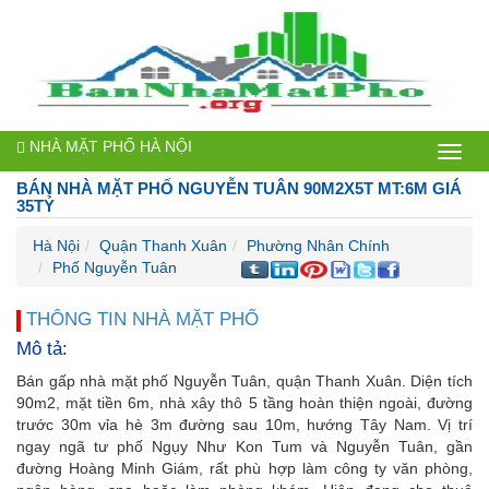
NHÀ MẶT PHỐ HÀ NỘI
Bán
BÁN NHÀ MẶT PHỐ NGUYỄN TUÂN 90M2X5T MT:6M GIÁ
nhà
35TỶ
mặt
Hà Nội
Quận Thanh Xuân
Phường Nhân Chính
Phố Nguyễn Tuân
phố
Hà
THÔNG TIN NHÀ MẶT PHỐ
Mô tả:
Nội
Bán gấp nhà mặt phố Nguyễn Tuân, quận Thanh Xuân. Diện tích
90m2, mặt tiền 6m, nhà xây thô 5 tầng hoàn thiện ngoài, đường
trước 30m vỉa hè 3m đường sau 10m, hướng Tây Nam. Vị trí
ngay ngã tư phố Ngụy Như Kon Tum và Nguyễn Tuân, gần
đường Hoàng Minh Giám, rất phù hợp làm công ty văn phòng,