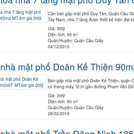
Cần bán gấp mặt phố Duy Tân, Quận Cầu Giấ
Tây Nam, nhà 7 tầng được thiết kế hiện đại ki
Giá:
30tỷ
Diện tích:
65 m²
Quận/Huyện:
Quận Cầu Giấy
04/12/2015
nhà mặt phố Doãn Kế Thiện 90m
Bán gấp nhà mặt phố Doãn Kế Thiện, quận Cầ
có thang máy. Vị trí gần đường Phạm Văn Đồ
Giá:
20tỷ
Diện tích:
90 m²
Quận/Huyện:
Quận Cầu Giấy
28/02/2019
nhà mặt phố Trần Đăng Ninh 18