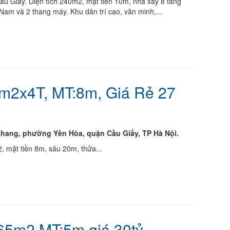
 Giấy. Diện tích 240m2, mặt tiền 10m, nhà xây 8 tầng
am và 2 thang máy. Khu dân trí cao, văn minh,...
m2x4T, MT:8m, Giá Rẻ 27
hang, phường Yên Hòa, quận Cầu Giấy, TP Hà Nội.
, mặt tiền 8m, sâu 20m, thửa...
 65m2 MT:5m giá 30tỷ