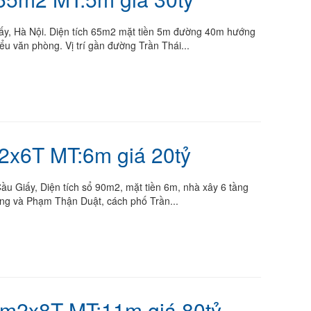
y, Hà Nội. Diện tích 65m2 mặt tiền 5m đường 40m hướng
ểu văn phòng. Vị trí gần đường Trần Thái...
2x6T MT:6m giá 20tỷ
u Giấy, Diện tích sổ 90m2, mặt tiền 6m, nhà xây 6 tầng
ng và Phạm Thận Duật, cách phố Trần...
6m2x8T MT:11m giá 80tỷ