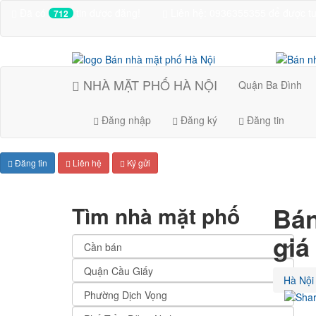
Đã có
tin được đăng!
Liên hệ:
0936355355
để được tư
712
NHÀ MẶT PHỐ HÀ NỘI
Quận Ba Đình
Đăng nhập
Đăng ký
Đăng tin
Đăng tin
Liên hệ
Ký gửi
Bán
Tìm nhà mặt phố
giá
Hà Nội