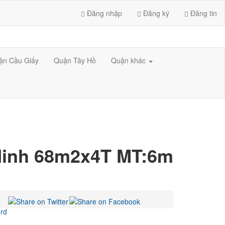
Đăng nhập
Đăng ký
Đăng tin
ận Cầu Giấy
Quận Tây Hồ
Quận khác
Ninh 68m2x4T MT:6m