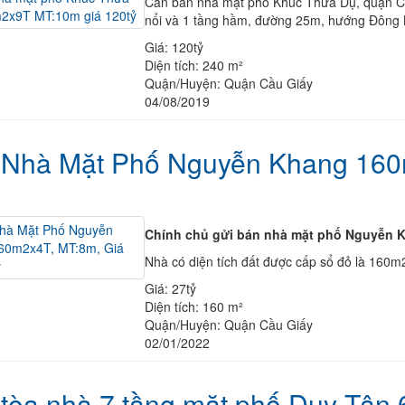
Cần bán nhà mặt phố Khúc Thừa Dụ, quận Cầu
nổi và 1 tầng hầm, đường 25m, hướng Đông N
Giá:
120tỷ
Diện tích:
240 m²
Quận/Huyện:
Quận Cầu Giấy
04/08/2019
 Nhà Mặt Phố Nguyễn Khang 160
Chính chủ gửi bán nhà mặt phố Nguyễn K
Nhà có diện tích đất được cấp sổ đỏ là 160m2
Giá:
27tỷ
Diện tích:
160 m²
Quận/Huyện:
Quận Cầu Giấy
02/01/2022
tòa nhà 7 tầng mặt phố Duy Tân