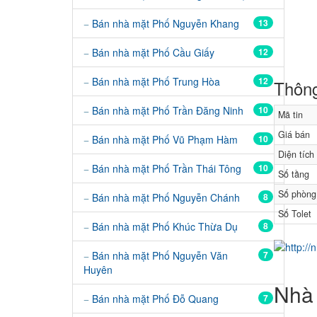
Bán nhà mặt Phố Nguyễn Khang
13
Bán nhà mặt Phố Cầu Giấy
12
Bán nhà mặt Phố Trung Hòa
12
Thông
Bán nhà mặt Phố Trần Đăng Ninh
10
Mã tin
Giá bán
Bán nhà mặt Phố Vũ Phạm Hàm
10
Diện tích
Bán nhà mặt Phố Trần Thái Tông
10
Số tầng
Số phòng
Bán nhà mặt Phố Nguyễn Chánh
8
Số Tolet
Bán nhà mặt Phố Khúc Thừa Dụ
8
Bán nhà mặt Phố Nguyễn Văn
7
Huyên
Nhà 
Bán nhà mặt Phố Đỗ Quang
7