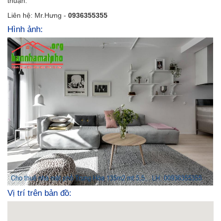
thuận.
Liên hệ: Mr.Hưng -
0936355355
Hình ảnh:
Vị trí trên bản đồ: