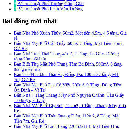
3
Bán nhà mặt Phố Trương Công Giai
3
Bán nhà mặt Phố Phan Văn Trường
Bài đăng mới nhất
Bán Nhà Phố Xuân Thủy, 56m2, Mặt tiền 4,5m, 4,5 tầng. Giá
rẻ
Bán Nhà Mặt Phố Cầu Giấy, 60m², 7 Tầng, Mặt Tiền 5,5m.
Giá Rẻ
Bán Nhà Trần Thái Tông, 41m², 7 Tầng, Lô Góc. Đường
rộng 20m. Giá tốt
Bán Biệt Thự Mặt Phố Trung Tâm Ba Đình, 500m², 6 tầng,
thang máy, mặt
Bán Tòa Nhà khu Thái Hà, Đống Đa. 100m²x7 tầng, MT
7m, Giá Rẻ
Bán Nhà Mặt Phố Đại Cồ Việt, 200m², 9 Tầng, Dòng Tiền
Ổn Định – Vị Trí
Bán Nhà 7 Tầng Thang Máy Phố Nguyễn Chánh, Cầu Giấy
– 60m², giá 3x tỷ
Bán Nhà Mặt Phố Tây Sơn, 112m2, 6 Tầng, Thang Máy, Giá
Rẻ
Bán Nhà Mặt Phố Trần Quang Diệu, 112m2, 8 Tầng, Mặt
Tiền 7m, Giá Rẻ
Bán Nhà Mặt Phố Linh Lang 220m2x11T, Mặt Tiền 11m,