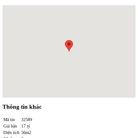
Thông tin khác
Mã tin
32589
Giá bán
17 tỷ
Diện tích
56m2