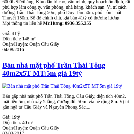
6000USD/tháng. Khu dân trí cao, văn minh, quy hoạch ổn định, rất
phù hợp làm công ty, văn phòng, nhà hàng, khách sạn. Vị trí cách
đường Trần Thái Tông 50m, phố Duy Tân 50m, phố Tôn Thất
Thuyết 150m. Sổ đỏ chính chủ, giá bán 41tỷ có thương lượng.
Mọi thông tin liên hệ
Mr.Hưng: 0936.355.355
Giá:
41tỷ
Diện tích:
148 m²
Quận/Huyện:
Quận Cầu Giấy
04/08/2016
Bán nhà mặt phố Trần Thái Tông
40m2x5T MT:5m giá 19tỷ
Bán gấp nhà mặt phố Trần Thái Tông, Cầu Giấy, diện tích 40m2,
mặt tiền 5m, nhà xây 5 tầng, đường đôi 50m vỉa hè rộng 8m. Vị trí
gần ngã tư Cầu Giấy và Nguyễn Phong Sắc,...
Giá:
19tỷ
Diện tích:
40 m²
Quận/Huyện:
Quận Cầu Giấy
02/03/2017