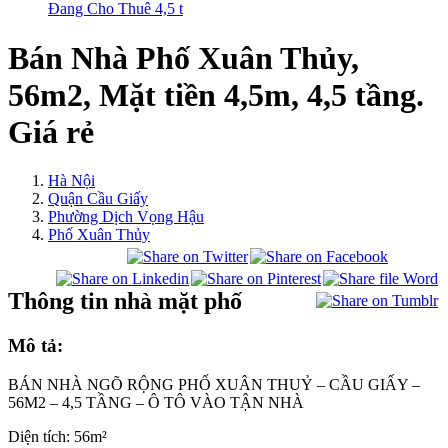
Đang Cho Thuê 4,5 t
Bán Nhà Phố Xuân Thủy,
56m2, Mặt tiền 4,5m, 4,5 tầng.
Giá rẻ
Hà Nội
Quận Cầu Giấy
Phường Dịch Vọng Hậu
Phố Xuân Thủy
Thông tin nhà mặt phố
Mô tả:
BÁN NHÀ NGÕ RỘNG PHỐ XUÂN THUỶ – CẦU GIẤY –
56M2 – 4,5 TẦNG – Ô TÔ VÀO TẬN NHÀ
Diện tích: 56m²