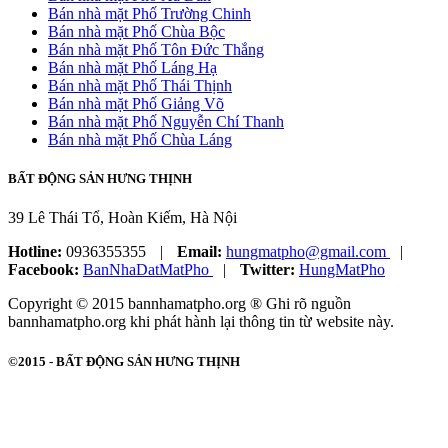
Bán nhà mặt Phố Trường Chinh
Bán nhà mặt Phố Chùa Bộc
Bán nhà mặt Phố Tôn Đức Thắng
Bán nhà mặt Phố Láng Hạ
Bán nhà mặt Phố Thái Thịnh
Bán nhà mặt Phố Giảng Võ
Bán nhà mặt Phố Nguyễn Chí Thanh
Bán nhà mặt Phố Chùa Láng
BẤT ĐỘNG SẢN HƯNG THỊNH
39 Lê Thái Tổ, Hoàn Kiếm, Hà Nội
Hotline:
0936355355
|
Email:
hungmatpho@gmail.com
|
Facebook:
BanNhaDatMatPho
|
Twitter:
HungMatPho
Copyright © 2015 bannhamatpho.org ® Ghi rõ nguồn
bannhamatpho.org khi phát hành lại thông tin từ website này.
©2015 -
BẤT ĐỘNG SẢN HƯNG THỊNH