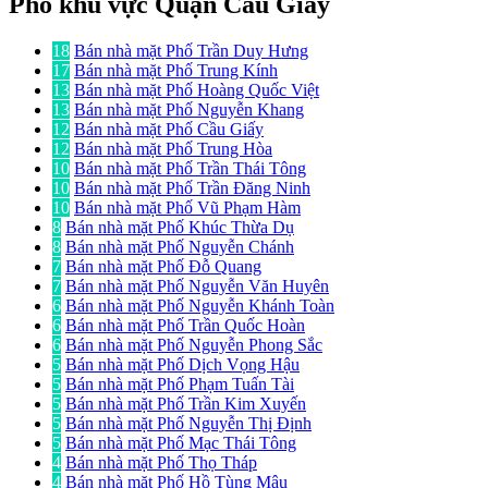
Phố khu vực Quận Cầu Giấy
18
Bán nhà mặt Phố Trần Duy Hưng
17
Bán nhà mặt Phố Trung Kính
13
Bán nhà mặt Phố Hoàng Quốc Việt
13
Bán nhà mặt Phố Nguyễn Khang
12
Bán nhà mặt Phố Cầu Giấy
12
Bán nhà mặt Phố Trung Hòa
10
Bán nhà mặt Phố Trần Thái Tông
10
Bán nhà mặt Phố Trần Đăng Ninh
10
Bán nhà mặt Phố Vũ Phạm Hàm
8
Bán nhà mặt Phố Khúc Thừa Dụ
8
Bán nhà mặt Phố Nguyễn Chánh
7
Bán nhà mặt Phố Đỗ Quang
7
Bán nhà mặt Phố Nguyễn Văn Huyên
6
Bán nhà mặt Phố Nguyễn Khánh Toàn
6
Bán nhà mặt Phố Trần Quốc Hoàn
6
Bán nhà mặt Phố Nguyễn Phong Sắc
5
Bán nhà mặt Phố Dịch Vọng Hậu
5
Bán nhà mặt Phố Phạm Tuấn Tài
5
Bán nhà mặt Phố Trần Kim Xuyến
5
Bán nhà mặt Phố Nguyễn Thị Định
5
Bán nhà mặt Phố Mạc Thái Tông
4
Bán nhà mặt Phố Thọ Tháp
4
Bán nhà mặt Phố Hồ Tùng Mậu