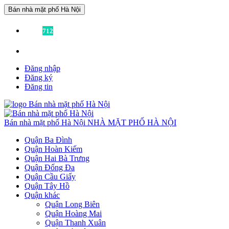
Bán nhà mặt phố Hà Nội
Đã có
712
tin được đăng!
Liên hệ:
0936355355
để được tư vấn miễn phí!
Đăng nhập
Đăng ký
Đăng tin
Bán nhà mặt phố Hà Nội
NHÀ MẶT PHỐ HÀ NỘI
Quận Ba Đình
Quận Hoàn Kiếm
Quận Hai Bà Trưng
Quận Đống Đa
Quận Cầu Giấy
Quận Tây Hồ
Quận khác
Quận Long Biên
Quận Hoàng Mai
Quận Thanh Xuân