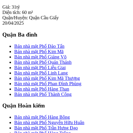
Giá:
31tỷ
Diện tích:
60 m²
Quận/Huyện:
Quận Cầu Giấy
20/04/2025
Quận Ba đình
Bán nhà mặt Phố Đào Tấn
Bán nhà mặt Phố Kim Mã
Bán nhà mặt Phố Giảng Võ
Bán nhà mặt Phố Quán Thánh
Bán nhà mặt Phố Liễu Giai
Bán nhà mặt Phố Linh Lang
Bán nhà mặt Phố Kim Mã Thượng
Bán nhà mặt Phố Phan Đình Phùng
Bán nhà mặt Phố Hàng Than
Bán nhà mặt Phố Thành Công
Quận Hoàn kiếm
Bán nhà mặt Phố Hàng Bông
Bán nhà mặt Phố Nguyễn Hữu Huân
Bán nhà mặt Phố Trần Hưng Đạo