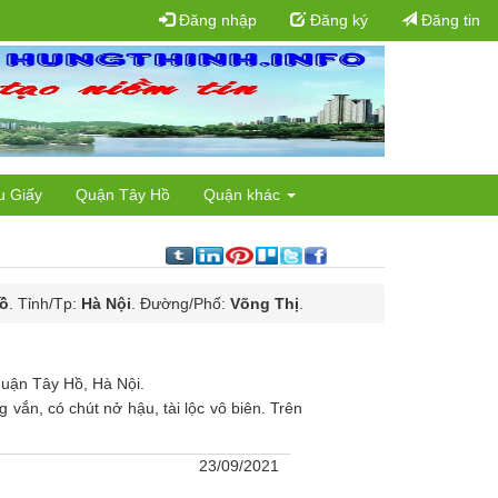
Đăng nhập
Đăng ký
Đăng tin
u Giấy
Quận Tây Hồ
Quận khác
ồ
. Tỉnh/Tp:
Hà Nội
. Đường/Phố:
Võng Thị
.
quận Tây Hồ, Hà Nội.
 vắn, có chút nở hậu, tài lộc vô biên. Trên
23/09/2021