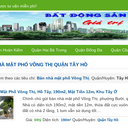
ợc tư vấn miễn phí!
n Hoàn Kiếm
Quận Hai Bà Trưng
Quận Đống Đa
Quận Cầ
HÀ MẶT PHỐ
VÕNG THỊ QUẬN TÂY HỒ
m theo các tiêu chí:
Bán nhà mặt phố Võng Thị
. Quận/Huyện:
Tây H
Mặt Phố Võng Thị, Hồ Tây, 190m2, Mặt Tiền 12m, Khu Tây Ở
Chính chủ gửi bán nhà mặt phố Võng Thị, phường Bưởi, 
Nhà có diện tích 190m2, mặt tiền 12m, thửa đất cực vuông
đất có nhà 2 tầng, 1 tum vẫn sử dụng tốt....
Giá:
Diện tích:
Quận/Huyện:
69tỷ
190m²
Quận Tây Hồ