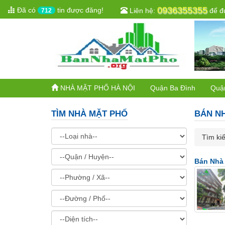
0936355355
Đã có
tin được đăng!
Liên hệ:
để đư
712
NHÀ MẶT PHỐ HÀ NỘI
Quận Ba Đình
Quậ
TÌM NHÀ MẶT PHỐ
BÁN N
Tìm kiế
Bán Nhà 