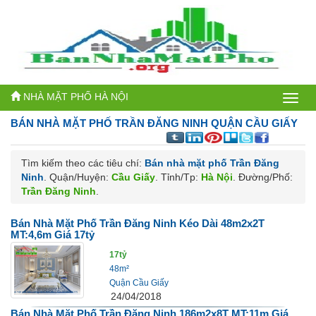
NHÀ MẶT PHỐ HÀ NỘI
Bán
BÁN NHÀ MẶT PHỐ
TRẦN ĐĂNG NINH QUẬN CẦU GIẤY
nhà
mặt
Tìm kiếm theo các tiêu chí:
Bán nhà mặt phố Trần Đăng
Ninh
. Quận/Huyện:
Cầu Giấy
. Tỉnh/Tp:
Hà Nội
. Đường/Phố:
phố
Trần Đăng Ninh
.
Hà
Bán Nhà Mặt Phố Trần Đăng Ninh Kéo Dài 48m2x2T
Nội
MT:4,6m Giá 17tỷ
17tỷ
48m²
Quận Cầu Giấy
24/04/2018
Bán Nhà Mặt Phố Trần Đăng Ninh 186m2x8T MT:11m Giá