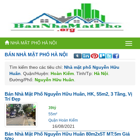
NHÀ MẶT PHỐ HÀ NỘI
Bán
BÁN NHÀ MẶT PHỐ
HÀ NỘI
nhà
Tìm kiếm theo các tiêu chí:
Nhà mặt phố Nguyễn Hữu
mặt
Huân
. Quận/Huyện:
Hoàn Kiếm
. Tỉnh/Tp:
Hà Nội
.
phố
Đường/Phố:
Nguyễn Hữu Huân
.
Hà
Bán Nhà Mặt Phố Nguyễn Hữu Huân, HK, 55m2, 3 Tầng, Vị
Trí Đẹp
Nội
39tỷ
55m²
Quận Hoàn Kiếm
16/08/2021
Bán Nhà Mặt Phố Nguyễn Hữu Huân 80m2x5T MT:5m Giá
50tỷ