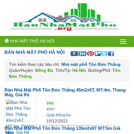
NHÀ MẶT PHỐ HÀ NỘI
Bán
BÁN NHÀ MẶT PHỐ
HÀ NỘI
nhà
Tìm kiếm theo các tiêu chí:
Nhà mặt phố Tôn Đức Thắng
.
mặt
Quận/Huyện:
Đống Đa
. Tỉnh/Tp:
Hà Nội
. Đường/Phố:
Tôn
phố
Đức Thắng
.
Hà
Bán Nhà Mặt Phố Tôn Đức Thắng 45m2x5T, MT:4m, Thang
Máy, Giá Rẻ
Nội
28tỷ
45m²
Quận Đống Đa
10/12/2021
Bán Nhà Mặt Phố Tôn Đức Thắng 135m2x6T MT:5m Giá
34tỷ