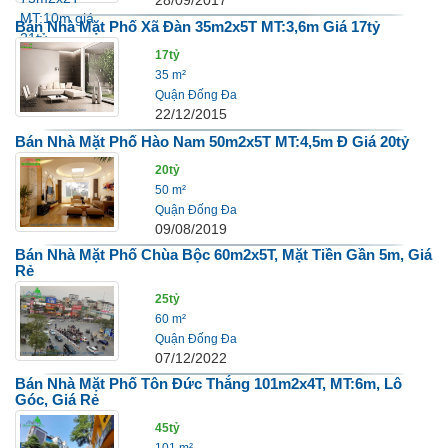
Bán Nhà Mặt Phố Xã Đàn 35m2x5T MT:3,6m Giá 17tỷ
17tỷ
35 m²
Quận Đống Đa
22/12/2015
Bán Nhà Mặt Phố Hào Nam 50m2x5T MT:4,5m Đ Giá 20tỷ
20tỷ
50 m²
Quận Đống Đa
09/08/2019
Bán Nhà Mặt Phố Chùa Bộc 60m2x5T, Mặt Tiền Gần 5m, Giá
Rẻ
25tỷ
60 m²
Quận Đống Đa
07/12/2022
Bán Nhà Mặt Phố Tôn Đức Thắng 101m2x4T, MT:6m, Lô
Góc, Giá Rẻ
45tỷ
101 m²