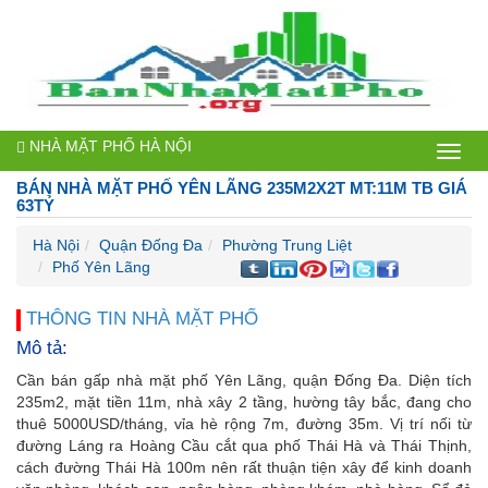
NHÀ MẶT PHỐ HÀ NỘI
Bán
BÁN NHÀ MẶT PHỐ YÊN LÃNG 235M2X2T MT:11M TB GIÁ
nhà
63TỶ
mặt
Hà Nội
Quận Đống Đa
Phường Trung Liệt
Phố Yên Lãng
phố
Hà
THÔNG TIN NHÀ MẶT PHỐ
Mô tả:
Nội
Cần bán gấp nhà mặt phố Yên Lãng, quận Đống Đa. Diện tích
235m2, mặt tiền 11m, nhà xây 2 tầng, hường tây bắc, đang cho
thuê 5000USD/tháng, vỉa hè rộng 7m, đường 35m. Vị trí nối từ
đường Láng ra Hoàng Cầu cắt qua phố Thái Hà và Thái Thịnh,
cách đường Thái Hà 100m nên rất thuận tiện xây để kinh doanh