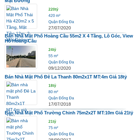
Mặt Đường
220tỷ
420 m²
Quận Đống Đa
27/07/2020
Bán Nhà Mặt Phố Hoàng Cầu 55m2 X 4 Tầng, Lô Góc, View
Hồ Hoàng Cầu
24tỷ
55 m²
Quận Đống Đa
09/12/2020
Bán Nhà Mặt Phố Đê La Thanh 80m2x1T MT:4m Giá 18tỷ
18tỷ
80 m²
Quận Đống Đa
17/07/2018
Bán Nhà Mặt Phố Trường Chinh 75m2x2T MT:10m Giá 21tỷ
21tỷ
75 m²
Quận Đống Đa
28/09/2017