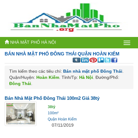
NHÀ MẶT PHỐ HÀ NỘI
Bán
BÁN NHÀ MẶT PHỐ
ĐÔNG THÁI QUẬN HOÀN KIẾM
nhà
mặt
Tìm kiếm theo các tiêu chí:
Bán nhà mặt phố Đông Thái
.
Quận/Huyện:
Hoàn Kiếm
. Tỉnh/Tp:
Hà Nội
. Đường/Phố:
phố
Đông Thái
.
Hà
Bán Nhà Mặt Phố Đông Thái 100m2 Giá 38tỷ
Nội
38tỷ
100m²
Quận Hoàn Kiếm
07/11/2019