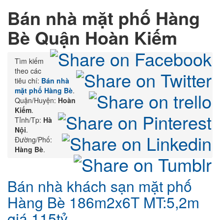
Bán nhà mặt phố
Hàng
Bè Quận Hoàn Kiếm
Tìm kiếm
theo các
tiêu chí:
Bán nhà
mặt phố Hàng Bè
.
Quận/Huyện:
Hoàn
Kiếm
.
Tỉnh/Tp:
Hà
Nội
.
Đường/Phố:
Hàng Bè
.
Bán nhà khách sạn mặt phố
Hàng Bè 186m2x6T MT:5,2m
giá 115tỷ