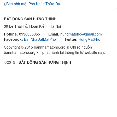
Bán nhà mặt Phố Khúc Thừa Dụ
BẤT ĐỘNG SẢN HƯNG THỊNH
39 Lê Thái Tổ, Hoàn Kiếm, Hà Nội
Hotline:
0936355355
|
Email:
hungmatpho@gmail.com
|
Facebook:
BanNhaDatMatPho
|
Twitter:
HungMatPho
Copyright © 2015 bannhamatpho.org ® Ghi rõ nguồn
bannhamatpho.org khi phát hành lại thông tin từ website này.
©2015 -
BẤT ĐỘNG SẢN HƯNG THỊNH