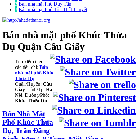
3
Bán nhà mặt Phố Duy Tân
3
Bán nhà mặt Phố Tôn Thất Thuyết
Bán nhà mặt phố
Khúc Thừa
Dụ Quận Cầu Giấy
Tìm kiếm theo
các tiêu chí:
Bán
nhà mặt phố Khúc
Thừa Dụ
.
Quận/Huyện:
Cầu
Giấy
. Tỉnh/Tp:
Hà
Nội
. Đường/Phố:
Khúc Thừa Dụ
.
Bán Nhà Mặt
Phố Khúc Thừa
Dụ, Trần Đăng