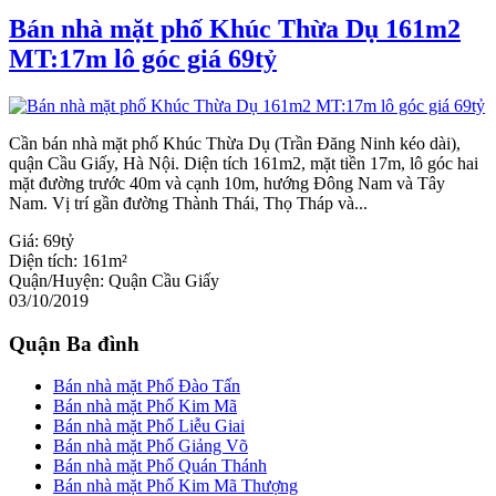
Bán nhà mặt phố Khúc Thừa Dụ 161m2
MT:17m lô góc giá 69tỷ
Cần bán nhà mặt phố Khúc Thừa Dụ (Trần Đăng Ninh kéo dài),
quận Cầu Giấy, Hà Nội. Diện tích 161m2, mặt tiền 17m, lô góc hai
mặt đường trước 40m và cạnh 10m, hướng Đông Nam và Tây
Nam. Vị trí gần đường Thành Thái, Thọ Tháp và...
Giá:
69tỷ
Diện tích:
161m²
Quận/Huyện:
Quận Cầu Giấy
03/10/2019
Quận Ba đình
Bán nhà mặt Phố Đào Tấn
Bán nhà mặt Phố Kim Mã
Bán nhà mặt Phố Liễu Giai
Bán nhà mặt Phố Giảng Võ
Bán nhà mặt Phố Quán Thánh
Bán nhà mặt Phố Kim Mã Thượng