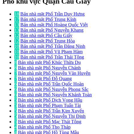
Phố khu vực Quận Cầu Giấy
18
Bán nhà mặt Phố Trần Duy Hưng
17
Bán nhà mặt Phố Trung Kính
13
Bán nhà mặt Phố Hoàng Quốc Việt
13
Bán nhà mặt Phố Nguyễn Khang
12
Bán nhà mặt Phố Cầu Giấy
12
Bán nhà mặt Phố Trung Hòa
10
Bán nhà mặt Phố Trần Đăng Ninh
10
Bán nhà mặt Phố Vũ Phạm Hàm
10
Bán nhà mặt Phố Trần Thái Tông
8
Bán nhà mặt Phố Khúc Thừa Dụ
8
Bán nhà mặt Phố Nguyễn Chánh
7
Bán nhà mặt Phố Nguyễn Văn Huyên
7
Bán nhà mặt Phố Đỗ Quang
6
Bán nhà mặt Phố Trần Quốc Hoàn
6
Bán nhà mặt Phố Nguyễn Phong Sắc
6
Bán nhà mặt Phố Nguyễn Khánh Toàn
5
Bán nhà mặt Phố Dịch Vọng Hậu
5
Bán nhà mặt Phố Phạm Tuấn Tài
5
Bán nhà mặt Phố Trần Kim Xuyến
5
Bán nhà mặt Phố Nguyễn Thị Định
5
Bán nhà mặt Phố Mạc Thái Tông
4
Bán nhà mặt Phố Thọ Tháp
4
Bán nhà mặt Phố Hồ Tùng Mậu