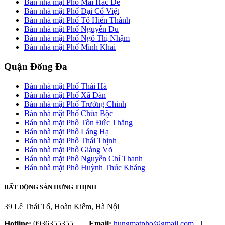
Bán nhà mặt Phố Mai Hắc Đế
Bán nhà mặt Phố Đại Cổ Việt
Bán nhà mặt Phố Tô Hiến Thành
Bán nhà mặt Phố Nguyễn Du
Bán nhà mặt Phố Ngô Thị Nhậm
Bán nhà mặt Phố Minh Khai
Quận Đống Đa
Bán nhà mặt Phố Thái Hà
Bán nhà mặt Phố Xã Đàn
Bán nhà mặt Phố Trường Chinh
Bán nhà mặt Phố Chùa Bộc
Bán nhà mặt Phố Tôn Đức Thắng
Bán nhà mặt Phố Láng Hạ
Bán nhà mặt Phố Thái Thịnh
Bán nhà mặt Phố Giảng Võ
Bán nhà mặt Phố Nguyễn Chí Thanh
Bán nhà mặt Phố Huỳnh Thúc Kháng
BẤT ĐỘNG SẢN HƯNG THỊNH
39 Lê Thái Tổ, Hoàn Kiếm, Hà Nội
Hotline:
0936355355
|
Email:
hungmatpho@gmail.com
|