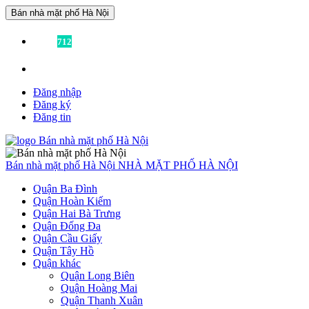
Bán nhà mặt phố Hà Nội
Đã có
712
tin được đăng!
Liên hệ:
0936355355
để được tư vấn miễn phí!
Đăng nhập
Đăng ký
Đăng tin
Bán nhà mặt phố Hà Nội
NHÀ MẶT PHỐ HÀ NỘI
Quận Ba Đình
Quận Hoàn Kiếm
Quận Hai Bà Trưng
Quận Đống Đa
Quận Cầu Giấy
Quận Tây Hồ
Quận khác
Quận Long Biên
Quận Hoàng Mai
Quận Thanh Xuân