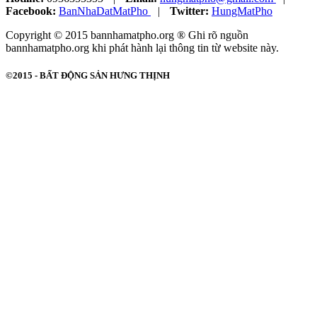
Facebook:
BanNhaDatMatPho
|
Twitter:
HungMatPho
Copyright © 2015 bannhamatpho.org ® Ghi rõ nguồn
bannhamatpho.org khi phát hành lại thông tin từ website này.
©2015 -
BẤT ĐỘNG SẢN HƯNG THỊNH