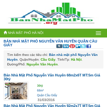
NHÀ MẶT PHỐ HÀ NỘI
Bán
BÁN NHÀ MẶT PHỐ
NGUYỄN VĂN HUYÊN QUẬN CẦU
nhà
GIẤY
mặt
Tìm kiếm theo các tiêu chí:
Bán nhà mặt phố Nguyễn Văn
Huyên
. Quận/Huyện:
Cầu Giấy
. Tỉnh/Tp:
Hà Nội
.
phố
Đường/Phố:
Nguyễn Văn Huyên
.
Hà
Bán Nhà Mặt Phố Nguyễn Văn Huyên 68m2x6T MT:5m Giá
Nội
30tỷ
30tỷ
68m²
Quận Cầu Giấy
31/03/2016
Bán Nhà Mặt Phố Nguyễn Văn Huyên 92m2x7T MT:5m Giá