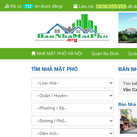
0936355355
Đã có
tin được đăng!
Liên hệ:
để đư
712
NHÀ MẶT PHỐ HÀ NỘI
Quận Ba Đình
Quậ
TÌM NHÀ MẶT PHỐ
BÁN N
Tìm kiế
Văn C
Bán Nhà 