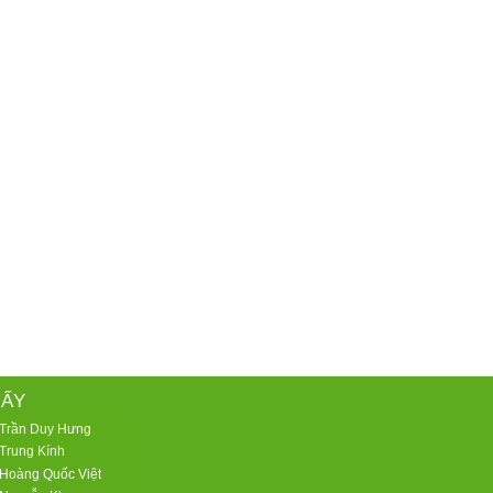
IẤY
 Trần Duy Hưng
Trung Kính
 Hoàng Quốc Việt