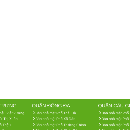
 TRƯNG
QUẬN ĐỐNG ĐA
QUẬN CẦU G
riệu Việt Vương
Bán nhà mặt Phố Thái Hà
Bán nhà mặt Phố
ùi Thị Xuân
Bán nhà mặt Phố Xã Đàn
Bán nhà mặt Phố 
à Triệu
Bán nhà mặt Phố Trường Chinh
Bán nhà mặt Phố