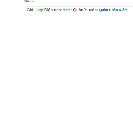
Mặt...
Giá:
Diện tích:
Quận/Huyện:
30tỷ
55m²
Quận Hoàn Kiếm