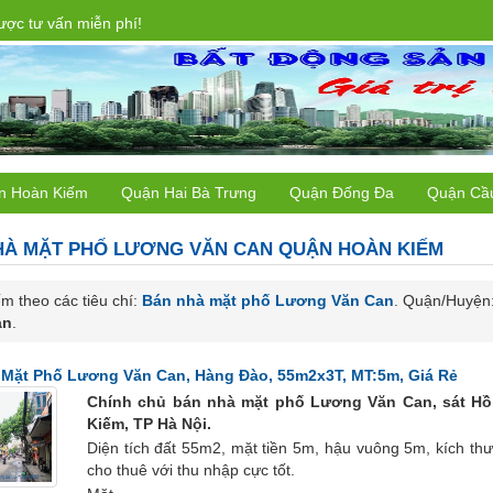
ợc tư vấn miễn phí!
n Hoàn Kiếm
Quận Hai Bà Trưng
Quận Đống Đa
Quận Cầ
HÀ MẶT PHỐ
LƯƠNG VĂN CAN QUẬN HOÀN KIẾM
m theo các tiêu chí:
Bán nhà mặt phố Lương Văn Can
. Quận/Huyện
an
.
Mặt Phố Lương Văn Can, Hàng Đào, 55m2x3T, MT:5m, Giá Rẻ
Chính chủ bán nhà mặt phố Lương Văn Can, sát H
Kiếm, TP Hà Nội.
Diện tích đất 55m2, mặt tiền 5m, hậu vuông 5m, kích th
cho thuê với thu nhập cực tốt.