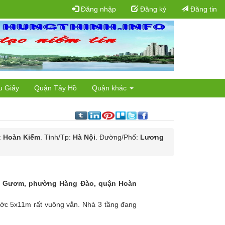
Đăng nhập
Đăng ký
Đăng tin
u Giấy
Quận Tây Hồ
Quận khác
:
Hoàn Kiếm
. Tỉnh/Tp:
Hà Nội
. Đường/Phố:
Lương
ồ Gươm, phường Hàng Đào, quận Hoàn
ước 5x11m rất vuông vắn. Nhà 3 tầng đang