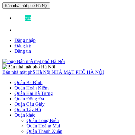
Bán nhà mặt phố Hà Nội
Đã có
712
tin được đăng!
Liên hệ:
0936355355
để được tư vấn miễn phí!
Đăng nhập
Đăng ký
Đăng tin
Bán nhà mặt phố Hà Nội
NHÀ MẶT PHỐ HÀ NỘI
Quận Ba Đình
Quận Hoàn Kiếm
Quận Hai Bà Trưng
Quận Đống Đa
Quận Cầu Giấy
Quận Tây Hồ
Quận khác
Quận Long Biên
Quận Hoàng Mai
Quận Thanh Xuân