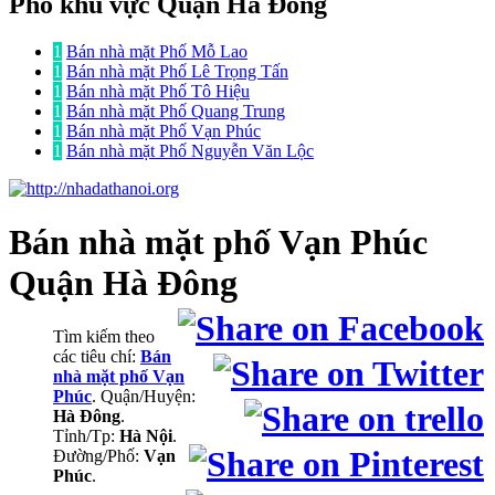
Phố khu vực Quận Hà Đông
1
Bán nhà mặt Phố Mỗ Lao
1
Bán nhà mặt Phố Lê Trọng Tấn
1
Bán nhà mặt Phố Tô Hiệu
1
Bán nhà mặt Phố Quang Trung
1
Bán nhà mặt Phố Vạn Phúc
1
Bán nhà mặt Phố Nguyễn Văn Lộc
Bán nhà mặt phố
Vạn Phúc
Quận Hà Đông
Tìm kiếm theo
các tiêu chí:
Bán
nhà mặt phố Vạn
Phúc
. Quận/Huyện:
Hà Đông
.
Tỉnh/Tp:
Hà Nội
.
Đường/Phố:
Vạn
Phúc
.