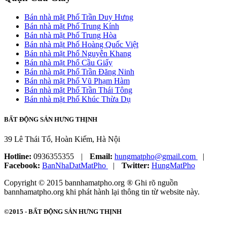
Bán nhà mặt Phố Trần Duy Hưng
Bán nhà mặt Phố Trung Kính
Bán nhà mặt Phố Trung Hòa
Bán nhà mặt Phố Hoàng Quốc Việt
Bán nhà mặt Phố Nguyễn Khang
Bán nhà mặt Phố Cầu Giấy
Bán nhà mặt Phố Trần Đăng Ninh
Bán nhà mặt Phố Vũ Phạm Hàm
Bán nhà mặt Phố Trần Thái Tông
Bán nhà mặt Phố Khúc Thừa Dụ
BẤT ĐỘNG SẢN HƯNG THỊNH
39 Lê Thái Tổ, Hoàn Kiếm, Hà Nội
Hotline:
0936355355
|
Email:
hungmatpho@gmail.com
|
Facebook:
BanNhaDatMatPho
|
Twitter:
HungMatPho
Copyright © 2015 bannhamatpho.org ® Ghi rõ nguồn
bannhamatpho.org khi phát hành lại thông tin từ website này.
©2015 -
BẤT ĐỘNG SẢN HƯNG THỊNH