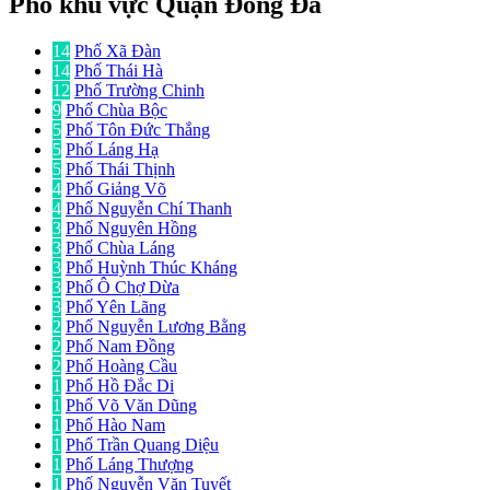
Phố khu vực Quận Đống Đa
14
Phố Xã Đàn
14
Phố Thái Hà
12
Phố Trường Chinh
9
Phố Chùa Bộc
5
Phố Tôn Đức Thắng
5
Phố Láng Hạ
5
Phố Thái Thịnh
4
Phố Giảng Võ
4
Phố Nguyễn Chí Thanh
3
Phố Nguyên Hồng
3
Phố Chùa Láng
3
Phố Huỳnh Thúc Kháng
3
Phố Ô Chợ Dừa
3
Phố Yên Lãng
2
Phố Nguyễn Lương Bằng
2
Phố Nam Đồng
2
Phố Hoàng Cầu
1
Phố Hồ Đắc Di
1
Phố Võ Văn Dũng
1
Phố Hào Nam
1
Phố Trần Quang Diệu
1
Phố Láng Thượng
1
Phố Nguyễn Văn Tuyết