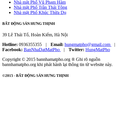
Nhà mặt Phố Vũ Phạm Hàm
Nhà mặt Phố Trần Thái Tông
Nhà mặt Phố Khúc Thừa Dụ
BẤT ĐỘNG SẢN HƯNG THỊNH
39 Lê Thái Tổ, Hoàn Kiếm, Hà Nội
Hotline:
0936355355
|
Email:
hungmatpho@gmail.com
|
Facebook:
BanNhaDatMatPho
|
Twitter:
HungMatPho
Copyright © 2015 bannhamatpho.org ® Ghi rõ nguồn
bannhamatpho.org khi phát hành lại thông tin từ website này.
©2015 -
BẤT ĐỘNG SẢN HƯNG THỊNH