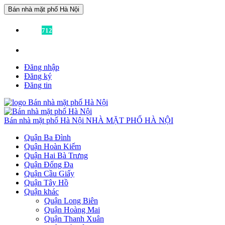
Bán nhà mặt phố Hà Nội
Đã có
712
tin được đăng!
Liên hệ:
0936355355
để được tư vấn miễn phí!
Đăng nhập
Đăng ký
Đăng tin
Bán nhà mặt phố Hà Nội
NHÀ MẶT PHỐ HÀ NỘI
Quận Ba Đình
Quận Hoàn Kiếm
Quận Hai Bà Trưng
Quận Đống Đa
Quận Cầu Giấy
Quận Tây Hồ
Quận khác
Quận Long Biên
Quận Hoàng Mai
Quận Thanh Xuân