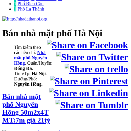
1
Phố Bích Câu
1
Phố La Thành
Bán nhà mặt phố
Hà Nội
Tìm kiếm theo
các tiêu chí:
Nhà
mặt phố Nguyên
Hồng
. Quận/Huyện:
Đống Đa
.
Tỉnh/Tp:
Hà Nội
.
Đường/Phố:
Nguyên Hồng
.
Bán nhà mặt
phố Nguyên
Hồng 50m2x4T
MT:7m giá 21tỷ