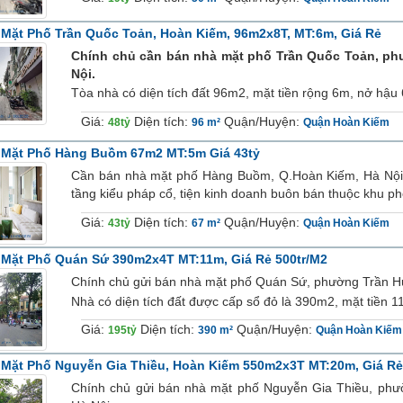
Mặt Phố Trần Quốc Toản, Hoàn Kiếm, 96m2x8T, MT:6m, Giá Rẻ
Chính chủ cần bán nhà mặt phố Trần Quốc Toản, ph
Nội.
Tòa nhà có diện tích đất 96m2, mặt tiền rộng 6m, nở hậu 6
Giá:
Diện tích:
Quận/Huyện:
48tỷ
96 m²
Quận Hoàn Kiếm
 Mặt Phố Hàng Buồm 67m2 MT:5m Giá 43tỷ
Cần bán nhà mặt phố Hàng Buồm, Q.Hoàn Kiếm, Hà Nội. 
tầng kiểu pháp cổ, tiện kinh doanh buôn bán thuộc khu ph
Giá:
Diện tích:
Quận/Huyện:
43tỷ
67 m²
Quận Hoàn Kiếm
Mặt Phố Quán Sứ 390m2x4T MT:11m, Giá Rẻ 500tr/m2
Chính chủ gửi bán nhà mặt phố Quán Sứ, phường Trần H
Nhà có diện tích đất được cấp sổ đỏ là 390m2, mặt tiền 1
Giá:
Diện tích:
Quận/Huyện:
195tỷ
390 m²
Quận Hoàn Kiếm
Mặt Phố Nguyễn Gia Thiều, Hoàn Kiếm 550m2x3T MT:20m, Giá Rẻ
Chính chủ gửi bán nhà mặt phố Nguyễn Gia Thiều, ph