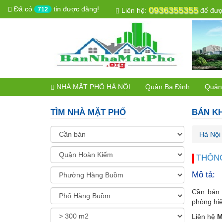
Đã có
tin được đăng!
0936355355
712
Liên hệ:
để được
NHÀ MẶT PHỐ HÀ NỘI
Quận Ba Đình
Quận
TÌM NHÀ MẶT PHỐ
BÁN KH
Hà Nội
THÔNG
Mô tả:
Cần bán 
phòng hiệ
Liên hệ
M