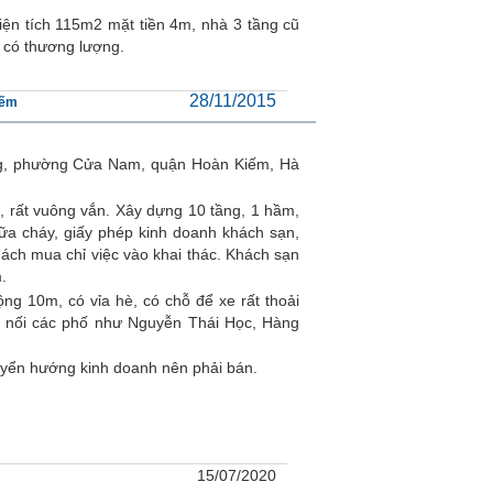
ện tích 115m2 mặt tiền 4m, nhà 3 tầng cũ
ỷ có thương lượng.
28/11/2015
iếm
ng, phường Cửa Nam, quận Hoàn Kiếm, Hà
, rất vuông vắn. Xây dựng 10 tầng, 1 hầm,
ữa cháy, giấy phép kinh doanh khách sạn,
hách mua chỉ việc vào khai thác. Khách sạn
.
ng 10m, có vỉa hè, có chỗ để xe rất thoải
ng nối các phố như Nguyễn Thái Học, Hàng
huyển hướng kinh doanh nên phải bán.
15/07/2020