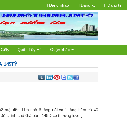
Đăng nhập
Đăng ký
Đăng tin
 Giấy
Quận Tây Hồ
Quận khác
Á 145TỶ
2 mặt tiền 11m nhà 6 tầng nổi và 1 tầng hầm có 40
 đỏ chính chủ Giá bán: 145tỷ có thương lượng