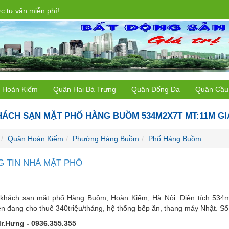
 tư vấn miễn phí!
 Hoàn Kiếm
Quận Hai Bà Trưng
Quận Đống Đa
Quận Cầu
ÁCH SẠN MẶT PHỐ HÀNG BUỒM 534M2X7T MT:11M GI
Quận Hoàn Kiếm
Phường Hàng Buồm
Phố Hàng Buồm
 TIN NHÀ MẶT PHỐ
khách sạn mặt phố Hàng Buồm, Hoàn Kiếm, Hà Nội. Diện tích 534m
n đang cho thuê 340triệu/tháng, hệ thống bếp ăn, thang máy Nhật. Sổ
r.Hưng - 0936.355.355