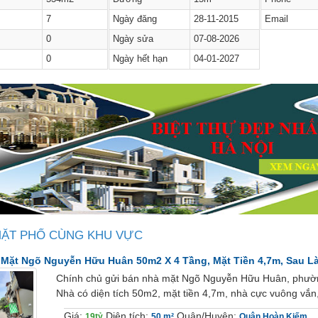
7
Ngày đăng
28-11-2015
Email
0
Ngày sửa
07-08-2026
0
Ngày hết hạn
04-01-2027
MẶT PHỐ CÙNG KHU VỰC
Mặt Ngõ Nguyễn Hữu Huân 50m2 X 4 Tầng, Mặt Tiền 4,7m, Sau L
Chính chủ gửi bán nhà mặt Ngõ Nguyễn Hữu Huân, phườn
Nhà có diện tích 50m2, mặt tiền 4,7m, nhà cực vuông vắn, 
Giá:
Diện tích:
Quận/Huyện:
19tỷ
50 m²
Quận Hoàn Kiếm