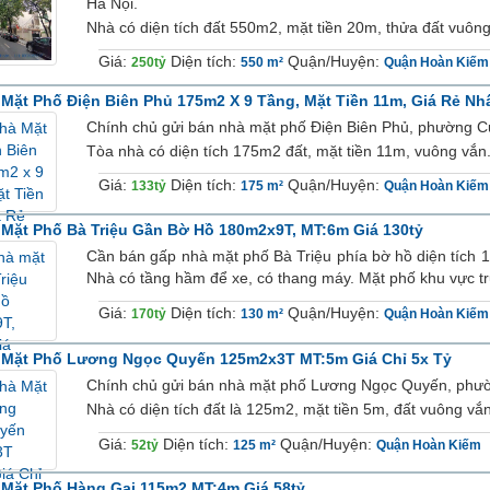
Hà Nội.
Nhà có diện tích đất 550m2, mặt tiền 20m, thửa đất vuông 
Giá:
Diện tích:
Quận/Huyện:
250tỷ
550 m²
Quận Hoàn Kiếm
Mặt Phố Điện Biên Phủ 175m2 X 9 Tầng, Mặt Tiền 11m, Giá Rẻ Nh
Chính chủ gửi bán nhà mặt phố Điện Biên Phủ, phường 
Tòa nhà có diện tích 175m2 đất, mặt tiền 11m, vuông vắn.
Giá:
Diện tích:
Quận/Huyện:
133tỷ
175 m²
Quận Hoàn Kiếm
Mặt Phố Bà Triệu Gần Bờ Hồ 180m2x9T, MT:6m Giá 130tỷ
Cần bán gấp nhà mặt phố Bà Triệu phía bờ hồ diện tích 1
Nhà có tầng hầm để xe, có thang máy. Mặt phố khu vực tr
Giá:
Diện tích:
Quận/Huyện:
170tỷ
130 m²
Quận Hoàn Kiếm
 Mặt Phố Lương Ngọc Quyến 125m2x3T MT:5m Giá Chỉ 5x Tỷ
Chính chủ gửi bán nhà mặt phố Lương Ngọc Quyến, phư
Nhà có diện tích đất là 125m2, mặt tiền 5m, đất vuông vắn 
Giá:
Diện tích:
Quận/Huyện:
52tỷ
125 m²
Quận Hoàn Kiếm
Mặt Phố Hàng Gai 115m2 MT:4m Giá 58tỷ