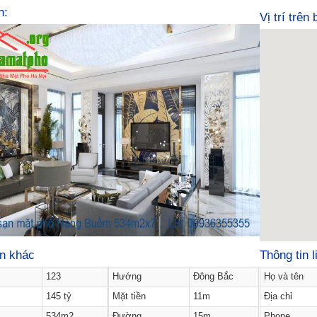
h:
Vị trí trên
in khác
Thông tin l
123
Hướng
Đông Bắc
Họ và tên
145 tỷ
Mặt tiền
11m
Địa chỉ
534m2
Đường
15m
Phone