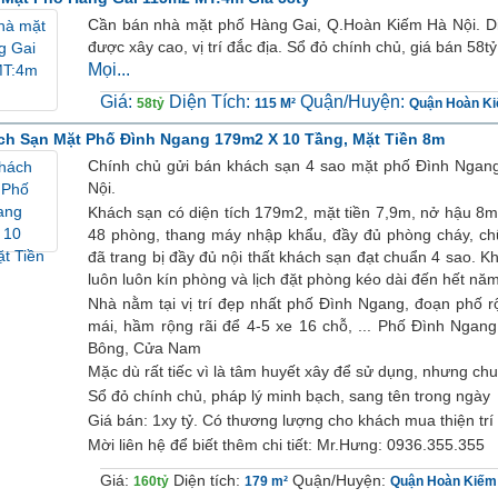
Cần bán nhà mặt phố Hàng Gai, Q.Hoàn Kiếm Hà Nội. Di
được xây cao, vị trí đắc địa. Sổ đỏ chính chủ, giá bán 58t
Mọi...
Giá:
Diện Tích:
Quận/Huyện:
58tỷ
115 M²
Quận Hoàn K
h Sạn Mặt Phố Đình Ngang 179m2 X 10 Tầng, Mặt Tiền 8m
Chính chủ gửi bán khách sạn 4 sao mặt phố Đình Nga
Nội.
Khách sạn có diện tích 179m2, mặt tiền 7,9m, nở hậu 8m
48 phòng, thang máy nhập khẩu, đầy đủ phòng cháy, ch
đã trang bị đầy đủ nội thất khách sạn đạt chuẩn 4 sao. K
luôn luôn kín phòng và lịch đặt phòng kéo dài đến hết năm
Nhà nằm tại vị trí đẹp nhất phố Đình Ngang, đoạn phố rộ
mái, hầm rộng rãi để 4-5 xe 16 chỗ, ... Phố Đình Nga
Bông, Cửa Nam
Mặc dù rất tiếc vì là tâm huyết xây để sử dụng, nhưng c
Sổ đỏ chính chủ, pháp lý minh bạch, sang tên trong ngày
Giá bán: 1xy tỷ. Có thương lượng cho khách mua thiện trí
Mời liên hệ để biết thêm chi tiết: Mr.Hưng: 0936.355.355
Giá:
Diện tích:
Quận/Huyện:
160tỷ
179 m²
Quận Hoàn Kiếm