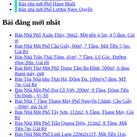
1
Bán nhà mặt Phố Hàng Muối
1
Bán nhà mặt Phố Lương Ngọc Quyến
Bài đăng mới nhất
Bán Nhà Phố Xuân Thủy, 56m2, Mặt tiền 4,5m, 4,5 tầng. Giá
rẻ
Bán Nhà Mặt Phố Cầu Giấy, 60m², 7 Tầng, Mặt Tiền 5,5m.
Giá Rẻ
Bán Nhà Trần Thái Tông, 41m², 7 Tầng, Lô Góc. Đường
rộng 20m. Giá tốt
Bán Biệt Thự Mặt Phố Trung Tâm Ba Đình, 500m², 6 tầng,
thang máy, mặt
Bán Tòa Nhà khu Thái Hà, Đống Đa. 100m²x7 tầng, MT
7m, Giá Rẻ
Bán Nhà Mặt Phố Đại Cồ Việt, 200m², 9 Tầng, Dòng Tiền
Ổn Định – Vị Trí
Bán Nhà 7 Tầng Thang Máy Phố Nguyễn Chánh, Cầu Giấy
– 60m², giá 3x tỷ
Bán Nhà Mặt Phố Tây Sơn, 112m2, 6 Tầng, Thang Máy, Giá
Rẻ
Bán Nhà Mặt Phố Trần Quang Diệu, 112m2, 8 Tầng, Mặt
Tiền 7m, Giá Rẻ
Bán Nhà Mặt Phố Linh Lang 220m2x11T, Mặt Tiền 11m,