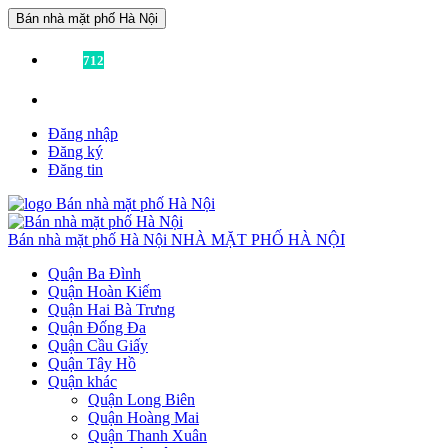
Bán nhà mặt phố Hà Nội
Đã có
712
tin được đăng!
Liên hệ:
0936355355
để được tư vấn miễn phí!
Đăng nhập
Đăng ký
Đăng tin
Bán nhà mặt phố Hà Nội
NHÀ MẶT PHỐ HÀ NỘI
Quận Ba Đình
Quận Hoàn Kiếm
Quận Hai Bà Trưng
Quận Đống Đa
Quận Cầu Giấy
Quận Tây Hồ
Quận khác
Quận Long Biên
Quận Hoàng Mai
Quận Thanh Xuân