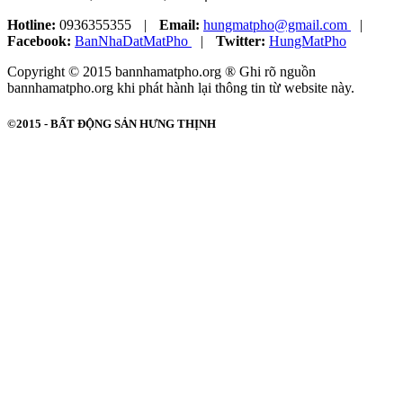
Hotline:
0936355355
|
Email:
hungmatpho@gmail.com
|
Facebook:
BanNhaDatMatPho
|
Twitter:
HungMatPho
Copyright © 2015 bannhamatpho.org ® Ghi rõ nguồn
bannhamatpho.org khi phát hành lại thông tin từ website này.
©2015 -
BẤT ĐỘNG SẢN HƯNG THỊNH