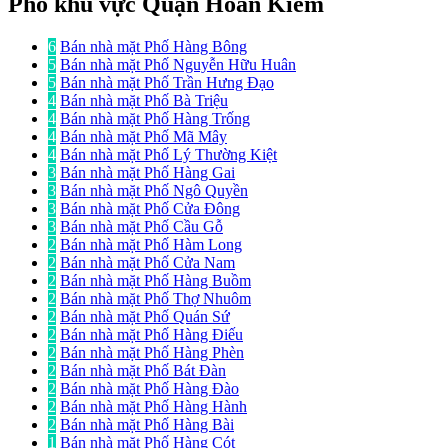
Phố khu vực Quận Hoàn Kiếm
6
Bán nhà mặt Phố Hàng Bông
5
Bán nhà mặt Phố Nguyễn Hữu Huân
5
Bán nhà mặt Phố Trần Hưng Đạo
4
Bán nhà mặt Phố Bà Triệu
4
Bán nhà mặt Phố Hàng Trống
4
Bán nhà mặt Phố Mã Mây
4
Bán nhà mặt Phố Lý Thường Kiệt
3
Bán nhà mặt Phố Hàng Gai
3
Bán nhà mặt Phố Ngô Quyền
3
Bán nhà mặt Phố Cửa Đông
3
Bán nhà mặt Phố Cầu Gỗ
2
Bán nhà mặt Phố Hàm Long
2
Bán nhà mặt Phố Cửa Nam
2
Bán nhà mặt Phố Hàng Buồm
2
Bán nhà mặt Phố Thợ Nhuôm
2
Bán nhà mặt Phố Quán Sứ
2
Bán nhà mặt Phố Hàng Điếu
2
Bán nhà mặt Phố Hàng Phèn
2
Bán nhà mặt Phố Bát Đàn
2
Bán nhà mặt Phố Hàng Đào
2
Bán nhà mặt Phố Hàng Hành
2
Bán nhà mặt Phố Hàng Bài
1
Bán nhà mặt Phố Hàng Cót