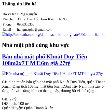
Thông tin liên hệ
Họ và tên
Hưng Nguyễn
Địa chỉ
39 Lê Thái Tổ, Hoàn Kiếm, Hà Nội
Phone
0936355355
Email
hungmatpho@gmail.com
Nhà mặt phố cùng khu vực
Bán nhà mặt phố Khuất Duy Tiến
108m2x7T MT:6m giá 27tỷ
Gia đình muốn bán gấp nhà mặt phố Khuất Duy Tiến, quận Thanh
Xuân. Diện tích 108m2, mặt tiền 6m, hướng Tây Nam, nhà xây 6
tầng nổi và 1 tầng hầm có thang máy, đường 80 vỉa hè rộng...
Giá:
27tỷ
Diện tích:
108 m²
Quận/Huyện:
Quận Thanh Xuân