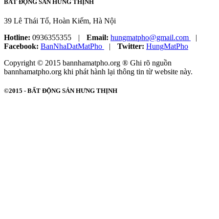
BẤT ĐỘNG SẢN HƯNG THỊNH
39 Lê Thái Tổ, Hoàn Kiếm, Hà Nội
Hotline:
0936355355
|
Email:
hungmatpho@gmail.com
|
Facebook:
BanNhaDatMatPho
|
Twitter:
HungMatPho
Copyright © 2015 bannhamatpho.org ® Ghi rõ nguồn
bannhamatpho.org khi phát hành lại thông tin từ website này.
©2015 -
BẤT ĐỘNG SẢN HƯNG THỊNH