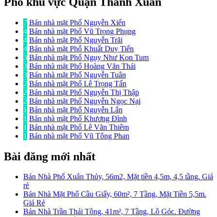
Phố khu vực Quận Thanh Xuân
7
Bán nhà mặt Phố Nguyễn Xiển
4
Bán nhà mặt Phố Vũ Trọng Phụng
4
Bán nhà mặt Phố Nguyễn Trãi
4
Bán nhà mặt Phố Khuất Duy Tiến
3
Bán nhà mặt Phố Ngụy Như Kon Tum
3
Bán nhà mặt Phố Hoàng Văn Thái
3
Bán nhà mặt Phố Nguyễn Tuân
2
Bán nhà mặt Phố Lê Trọng Tấn
2
Bán nhà mặt Phố Nguyễn Thị Thập
2
Bán nhà mặt Phố Nguyễn Ngọc Nại
1
Bán nhà mặt Phố Nguyễn Lân
1
Bán nhà mặt Phố Khương Đình
1
Bán nhà mặt Phố Lê Văn Thiêm
1
Bán nhà mặt Phố Vũ Tông Phan
Bài đăng mới nhất
Bán Nhà Phố Xuân Thủy, 56m2, Mặt tiền 4,5m, 4,5 tầng. Giá
rẻ
Bán Nhà Mặt Phố Cầu Giấy, 60m², 7 Tầng, Mặt Tiền 5,5m.
Giá Rẻ
Bán Nhà Trần Thái Tông, 41m², 7 Tầng, Lô Góc. Đường