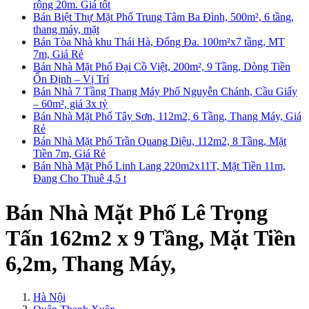
rộng 20m. Giá tốt
Bán Biệt Thự Mặt Phố Trung Tâm Ba Đình, 500m², 6 tầng,
thang máy, mặt
Bán Tòa Nhà khu Thái Hà, Đống Đa. 100m²x7 tầng, MT
7m, Giá Rẻ
Bán Nhà Mặt Phố Đại Cồ Việt, 200m², 9 Tầng, Dòng Tiền
Ổn Định – Vị Trí
Bán Nhà 7 Tầng Thang Máy Phố Nguyễn Chánh, Cầu Giấy
– 60m², giá 3x tỷ
Bán Nhà Mặt Phố Tây Sơn, 112m2, 6 Tầng, Thang Máy, Giá
Rẻ
Bán Nhà Mặt Phố Trần Quang Diệu, 112m2, 8 Tầng, Mặt
Tiền 7m, Giá Rẻ
Bán Nhà Mặt Phố Linh Lang 220m2x11T, Mặt Tiền 11m,
Đang Cho Thuê 4,5 t
Bán Nhà Mặt Phố Lê Trọng
Tấn 162m2 x 9 Tầng, Mặt Tiền
6,2m, Thang Máy,
Hà Nội