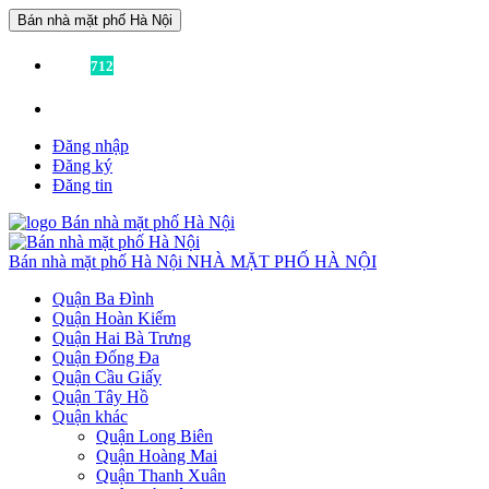
Bán nhà mặt phố Hà Nội
Đã có
712
tin được đăng!
Liên hệ:
0936355355
để được tư vấn miễn phí!
Đăng nhập
Đăng ký
Đăng tin
Bán nhà mặt phố Hà Nội
NHÀ MẶT PHỐ HÀ NỘI
Quận Ba Đình
Quận Hoàn Kiếm
Quận Hai Bà Trưng
Quận Đống Đa
Quận Cầu Giấy
Quận Tây Hồ
Quận khác
Quận Long Biên
Quận Hoàng Mai
Quận Thanh Xuân