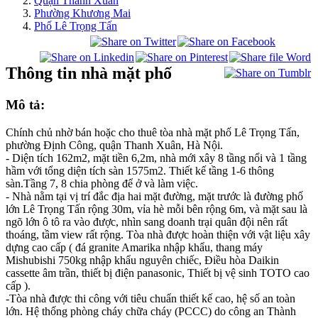
Quận Thanh Xuân
Phường Khương Mai
Phố Lê Trọng Tấn
Thông tin nhà mặt phố
Mô tả:
Chính chủ nhờ bán hoặc cho thuê tòa nhà mặt phố Lê Trọng Tấn,
phường Định Công, quận Thanh Xuân, Hà Nội.
- Diện tích 162m2, mặt tiền 6,2m, nhà mới xây 8 tầng nổi và 1 tầng
hầm với tổng diện tích sàn 1575m2. Thiết kế tầng 1-6 thông
sàn.Tầng 7, 8 chia phòng để ở và làm việc.
- Nhà nằm tại vị trí đắc địa hai mặt đường, mặt trước là đường phố
lớn Lê Trọng Tấn rộng 30m, vỉa hè mỗi bên rộng 6m, và mặt sau là
ngõ lớn ô tô ra vào được, nhìn sang doanh trại quân đội nên rất
thoáng, tầm view rất rộng. Tòa nhà được hoàn thiện với vật liệu xây
dựng cao cấp ( đá granite Amarika nhập khẩu, thang máy
Mishubishi 750kg nhập khẩu nguyên chiếc, Điều hòa Daikin
cassette âm trần, thiết bị điện panasonic, Thiết bị vệ sinh TOTO cao
cấp ).
-Tòa nhà được thi công với tiêu chuẩn thiết kế cao, hệ số an toàn
lớn. Hệ thống phòng cháy chữa cháy (PCCC) do công an Thành