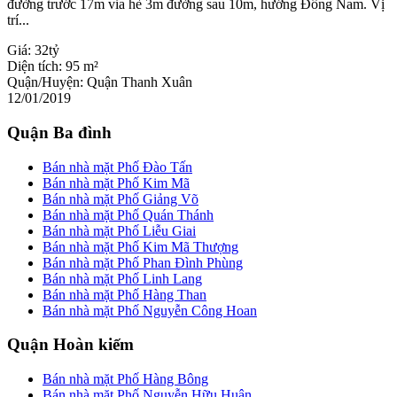
đường trước 17m vỉa hè 3m đường sau 10m, hướng Đông Nam. Vị
trí...
Giá:
32tỷ
Diện tích:
95 m²
Quận/Huyện:
Quận Thanh Xuân
12/01/2019
Quận Ba đình
Bán nhà mặt Phố Đào Tấn
Bán nhà mặt Phố Kim Mã
Bán nhà mặt Phố Giảng Võ
Bán nhà mặt Phố Quán Thánh
Bán nhà mặt Phố Liễu Giai
Bán nhà mặt Phố Kim Mã Thượng
Bán nhà mặt Phố Phan Đình Phùng
Bán nhà mặt Phố Linh Lang
Bán nhà mặt Phố Hàng Than
Bán nhà mặt Phố Nguyễn Công Hoan
Quận Hoàn kiếm
Bán nhà mặt Phố Hàng Bông
Bán nhà mặt Phố Nguyễn Hữu Huân