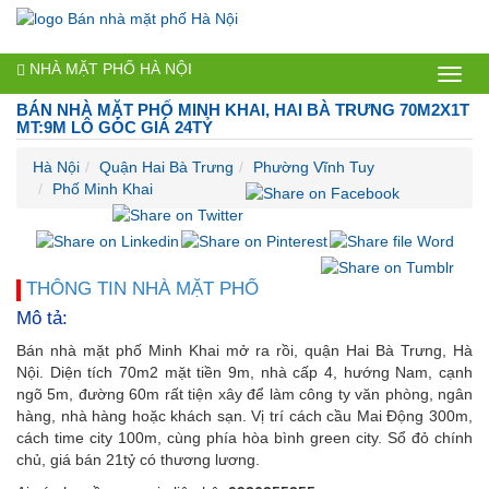
NHÀ MẶT PHỐ HÀ NỘI
Bán
BÁN NHÀ MẶT PHỐ MINH KHAI, HAI BÀ TRƯNG 70M2X1T
nhà
MT:9M LÔ GÓC GIÁ 24TỶ
mặt
Hà Nội
Quận Hai Bà Trưng
Phường Vĩnh Tuy
Phố Minh Khai
phố
Hà
Nội
THÔNG TIN NHÀ MẶT PHỐ
Mô tả:
Bán nhà mặt phố Minh Khai mở ra rồi, quận Hai Bà Trưng, Hà
Nội. Diện tích 70m2 mặt tiền 9m, nhà cấp 4, hướng Nam, cạnh
ngõ 5m, đường 60m rất tiện xây để làm công ty văn phòng, ngân
hàng, nhà hàng hoặc khách sạn. Vị trí cách cầu Mai Động 300m,
cách time city 100m, cùng phía hòa bình green city. Sổ đỏ chính
chủ, giá bán 21tỷ có thương lương.