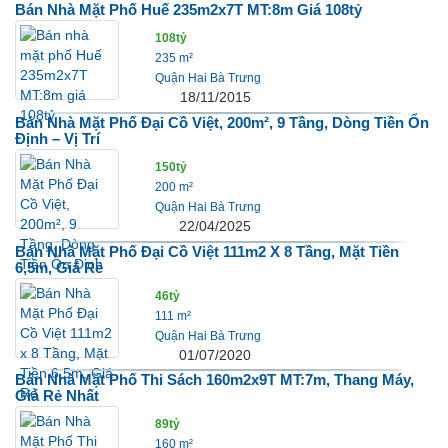
Bán Nhà Mặt Phố Huế 235m2x7T MT:8m Giá 108tỷ
108tỷ
235 m²
Quận Hai Bà Trưng
18/11/2015
Bán Nhà Mặt Phố Đại Cồ Việt, 200m², 9 Tầng, Dòng Tiền Ổn
Định – Vị Trí
150tỷ
200 m²
Quận Hai Bà Trưng
22/04/2025
Bán Nhà Mặt Phố Đại Cồ Việt 111m2 X 8 Tầng, Mặt Tiền
6,5m, Giá Rẻ
46tỷ
111 m²
Quận Hai Bà Trưng
01/07/2020
Bán Nhà Mặt Phố Thi Sách 160m2x9T MT:7m, Thang Máy,
Giá Rẻ Nhất
89tỷ
160 m²