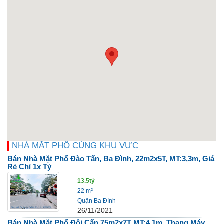
NHÀ MẶT PHỐ CÙNG KHU VỰC
Bán Nhà Mặt Phố Đào Tấn, Ba Đình, 22m2x5T, MT:3,3m, Giá
Rẻ Chỉ 1x Tỷ
13.5tỷ
22 m²
Quận Ba Đình
26/11/2021
Bán Nhà Mặt Phố Đội Cấn 75m2x7T MT:4,1m, Thang Máy,