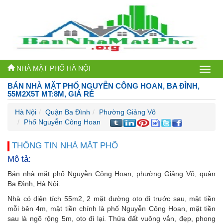
NHÀ MẶT PHỐ HÀ NỘI
Bán
BÁN NHÀ MẶT PHỐ NGUYỄN CÔNG HOAN, BA ĐÌNH,
nhà
55M2X5T MT:8M, GIÁ RẺ
mặt
Hà Nội
Quận Ba Đình
Phường Giảng Võ
Phố Nguyễn Công Hoan
phố
Hà
THÔNG TIN NHÀ MẶT PHỐ
Mô tả:
Nội
Bán nhà mặt phố Nguyễn Công Hoan, phường Giảng Võ, quận
Ba Đình, Hà Nội.
Nhà có diện tích 55m2, 2 mặt đường oto đi trước sau, mặt tiền
mỗi bên 4m, mặt tiền chính là phố Nguyễn Công Hoan, mặt tiền
sau là ngõ rộng 5m, oto đi lại. Thửa đất vuông vắn, đẹp, phong