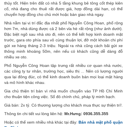
thủy tốt. Hiện trên đất có nhà 5 tầng khung bê tông cốt thép kiên
cố, nhà đang cho thuê rất được giá, hợp đồng dài hạn, có thể
chuyển hợp đồng cho chủ mới hoặc bàn giao nhà ngay.
Nhà nằm tại vị trí đắc địa nhất phố Nguyễn Công Hoan, phố rộng
hơn 7m, nhà dùng được cả 2 bên vỉa hè rất rộng (như ảnh dưới).
Đặc biệt ngõ sau nhà oto đi, nên có thể kết hợp kinh doanh mặt
trước, gara oto phía sau vô cùng thuận lợi, đỡ một khoản chi phí
gửi xe hàng tháng 2-3 triệu. Ngoài ra nhà cũng cách bãi gửi xe
thông minh khoảng 50m, nên nếu có khách cũng dễ dàng đỗ
nhiều xe oto.
Phố Nguyễn Công Hoan tập trưng rất nhiều cơ quan nhà nước,
các công ty tư nhân, trường học, siêu thị ... Nên có lượng người
qua lại đông đúc, có thể kinh doanh buôn bán mọi loại mặt hàng
và mô hình khác nhau.
Gia chủ thiện trí bán vì nhà muốn chuyển vào TP Hồ Chí Minh
cho thuận tiện công việc. Sổ đỏ chính chủ, pháp lý minh bạch.
Giá bán: 2x tỷ. Có thương lượng cho khách mua thực sự thiện trí!.
Thông tin chi tiết vui lòng liên hệ:
Mr.Hưng: 0936.355.355
Hoặc có thể xem nhiều nhà khác tại đây:
Bán nhà mặt phố quận