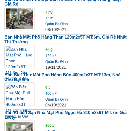
Giá Rẻ
23tỷ
75 m²
Quận Ba Đình
08/10/2021
Bán Nhà Mặt Phố Hàng Than 129m2x5T MT:6m, Giá Rẻ Nhất
Thị Trường
50tỷ
129 m²
Quận Ba Đình
19/11/2021
Bán Biệt Thự Mặt Phố Hàng Bún 400m2x3T MT:13m, Nhà
Cho Đại Gia
0tỷ
400 m²
Quận Ba Đình
04/10/2021
Bán Khách Sạn Nhà Mặt Phố Ngọc Hà 310m2x9T MT:7m Giá
100tỷ
100tỷ