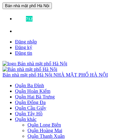
Bán nhà mặt phố Hà Nội
Đã có
712
tin được đăng!
Liên hệ:
0936355355
để được tư vấn miễn phí!
Đăng nhập
Đăng ký
Đăng tin
Bán nhà mặt phố Hà Nội
NHÀ MẶT PHỐ HÀ NỘI
Quận Ba Đình
Quận Hoàn Kiếm
Quận Hai Bà Trưng
Quận Đống Đa
Quận Cầu Giấy
Quận Tây Hồ
Quận khác
Quận Long Biên
Quận Hoàng Mai
Quận Thanh Xuân