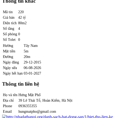
Thông tin khác
Mã tin
220
Giá bán
42 tỷ
Diện tích
80m2
Số tầng
4
Số phòng
0
Số Tolet
0
Hướng
Tây Nam
Mặt tiền
5m
Đường
20m
Ngày đăng
29-12-2015
Ngày sửa
06-08-2026
Ngày hết hạn
03-01-2027
Thông tin liên hệ
Họ và tên
Hưng Mặt Phố
Địa chỉ
39 Lê Thái Tổ, Hoàn Kiếm, Hà Nội
Phone
0936355355
Email
hungmatpho@gmail.com