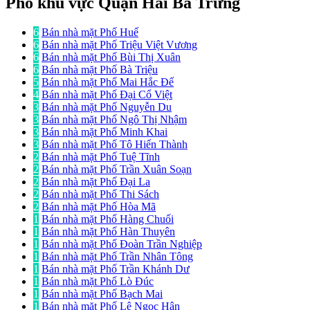
Phố khu vực Quận Hai Bà Trưng
6
Bán nhà mặt Phố Huế
6
Bán nhà mặt Phố Triệu Việt Vương
6
Bán nhà mặt Phố Bùi Thị Xuân
6
Bán nhà mặt Phố Bà Triệu
5
Bán nhà mặt Phố Mai Hắc Đế
4
Bán nhà mặt Phố Đại Cổ Việt
3
Bán nhà mặt Phố Nguyễn Du
3
Bán nhà mặt Phố Ngô Thị Nhậm
3
Bán nhà mặt Phố Minh Khai
3
Bán nhà mặt Phố Tô Hiến Thành
2
Bán nhà mặt Phố Tuệ Tĩnh
2
Bán nhà mặt Phố Trần Xuân Soạn
2
Bán nhà mặt Phố Đại La
2
Bán nhà mặt Phố Thi Sách
2
Bán nhà mặt Phố Hòa Mã
1
Bán nhà mặt Phố Hàng Chuối
1
Bán nhà mặt Phố Hàn Thuyên
1
Bán nhà mặt Phố Đoàn Trần Nghiệp
1
Bán nhà mặt Phố Trần Nhân Tông
1
Bán nhà mặt Phố Trần Khánh Dư
1
Bán nhà mặt Phố Lò Đúc
1
Bán nhà mặt Phố Bạch Mai
1
Bán nhà mặt Phố Lê Ngọc Hân