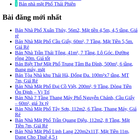
1
Bán nhà mặt Phố Thái Phiên
Bài đăng mới nhất
Bán Nhà Phố Xuân Thủy, 56m2, Mặt tiền 4,5m, 4,5 tầng. Giá
rẻ
Bán Nhà Mặt Phố Cầu Giấy, 60m², 7 Tầng, Mặt Tiền 5,5m.
Giá Rẻ
Bán Nhà Trần Thái Tông, 41m², 7 Tầng, Lô Góc. Đường
rộng 20m. Giá tốt
Bán Biệt Thự Mặt Phố Trung Tâm Ba Đình, 500m², 6 tầng,
thang máy, mặt
Bán Tòa Nhà khu Thái Hà, Đống Đa. 100m²x7 tầng, MT
7m, Giá Rẻ
Bán Nhà Mặt Phố Đại Cồ Việt, 200m², 9 Tầng, Dòng Tiền
Ổn Định – Vị Trí
Bán Nhà 7 Tầng Thang Máy Phố Nguyễn Chánh, Cầu Giấy
– 60m², giá 3x tỷ
Bán Nhà Mặt Phố Tây Sơn, 112m2, 6 Tầng, Thang Máy, Giá
Rẻ
Bán Nhà Mặt Phố Trần Quang Diệu, 112m2, 8 Tầng, Mặt
Tiền 7m, Giá Rẻ
Bán Nhà Mặt Phố Linh Lang 220m2x11T, Mặt Tiền 11m,
Đang Cho Thuê 4,5 t