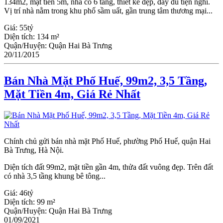
134m2, mặt tiền 5m, nhà có 6 tầng, thiết kế đẹp, đầy đủ tiện nghi.
Vị trí nhà nằm trong khu phố sầm uất, gần trung tâm thương mại...
Giá:
55tỷ
Diện tích:
134 m²
Quận/Huyện:
Quận Hai Bà Trưng
20/11/2015
Bán Nhà Mặt Phố Huế, 99m2, 3,5 Tầng,
Mặt Tiền 4m, Giá Rẻ Nhất
Chính chủ gửi bán nhà mặt Phố Huế, phường Phố Huế, quận Hai
Bà Trưng, Hà Nội.
Diện tích đất 99m2, mặt tiền gần 4m, thửa đất vuông đẹp. Trên đất
có nhà 3,5 tầng khung bê tông...
Giá:
46tỷ
Diện tích:
99 m²
Quận/Huyện:
Quận Hai Bà Trưng
01/09/2021