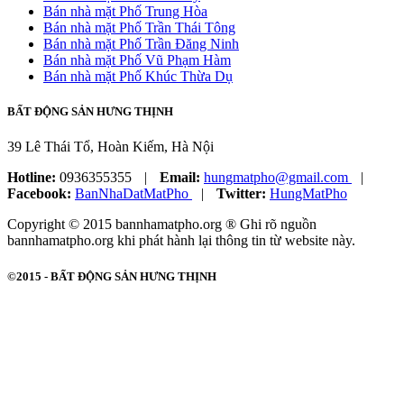
Bán nhà mặt Phố Trung Hòa
Bán nhà mặt Phố Trần Thái Tông
Bán nhà mặt Phố Trần Đăng Ninh
Bán nhà mặt Phố Vũ Phạm Hàm
Bán nhà mặt Phố Khúc Thừa Dụ
BẤT ĐỘNG SẢN HƯNG THỊNH
39 Lê Thái Tổ, Hoàn Kiếm, Hà Nội
Hotline:
0936355355
|
Email:
hungmatpho@gmail.com
|
Facebook:
BanNhaDatMatPho
|
Twitter:
HungMatPho
Copyright © 2015 bannhamatpho.org ® Ghi rõ nguồn
bannhamatpho.org khi phát hành lại thông tin từ website này.
©2015 -
BẤT ĐỘNG SẢN HƯNG THỊNH