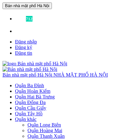
Bán nhà mặt phố Hà Nội
Đã có
712
tin được đăng!
Liên hệ:
0936355355
để được tư vấn miễn phí!
Đăng nhập
Đăng ký
Đăng tin
Bán nhà mặt phố Hà Nội
NHÀ MẶT PHỐ HÀ NỘI
Quận Ba Đình
Quận Hoàn Kiếm
Quận Hai Bà Trưng
Quận Đống Đa
Quận Cầu Giấy
Quận Tây Hồ
Quận khác
Quận Long Biên
Quận Hoàng Mai
Quận Thanh Xuân