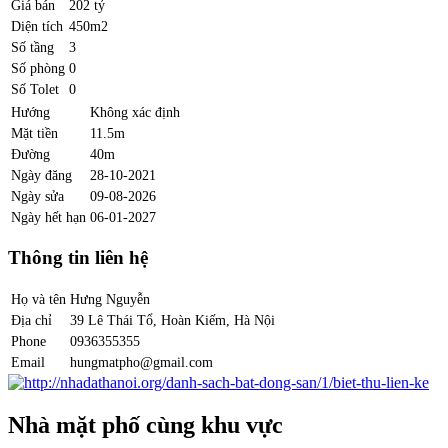
Giá bán
202 tỷ
Diện tích
450m2
Số tầng
3
Số phòng
0
Số Tolet
0
Hướng
Không xác định
Mặt tiền
11.5m
Đường
40m
Ngày đăng
28-10-2021
Ngày sửa
09-08-2026
Ngày hết hạn
06-01-2027
Thông tin liên hệ
Họ và tên
Hưng Nguyễn
Địa chỉ
39 Lê Thái Tổ, Hoàn Kiếm, Hà Nội
Phone
0936355355
Email
hungmatpho@gmail.com
Nhà mặt phố cùng khu vực