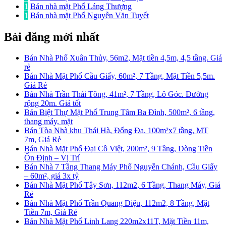
1
Bán nhà mặt Phố Láng Thượng
1
Bán nhà mặt Phố Nguyễn Văn Tuyết
Bài đăng mới nhất
Bán Nhà Phố Xuân Thủy, 56m2, Mặt tiền 4,5m, 4,5 tầng. Giá
rẻ
Bán Nhà Mặt Phố Cầu Giấy, 60m², 7 Tầng, Mặt Tiền 5,5m.
Giá Rẻ
Bán Nhà Trần Thái Tông, 41m², 7 Tầng, Lô Góc. Đường
rộng 20m. Giá tốt
Bán Biệt Thự Mặt Phố Trung Tâm Ba Đình, 500m², 6 tầng,
thang máy, mặt
Bán Tòa Nhà khu Thái Hà, Đống Đa. 100m²x7 tầng, MT
7m, Giá Rẻ
Bán Nhà Mặt Phố Đại Cồ Việt, 200m², 9 Tầng, Dòng Tiền
Ổn Định – Vị Trí
Bán Nhà 7 Tầng Thang Máy Phố Nguyễn Chánh, Cầu Giấy
– 60m², giá 3x tỷ
Bán Nhà Mặt Phố Tây Sơn, 112m2, 6 Tầng, Thang Máy, Giá
Rẻ
Bán Nhà Mặt Phố Trần Quang Diệu, 112m2, 8 Tầng, Mặt
Tiền 7m, Giá Rẻ
Bán Nhà Mặt Phố Linh Lang 220m2x11T, Mặt Tiền 11m,