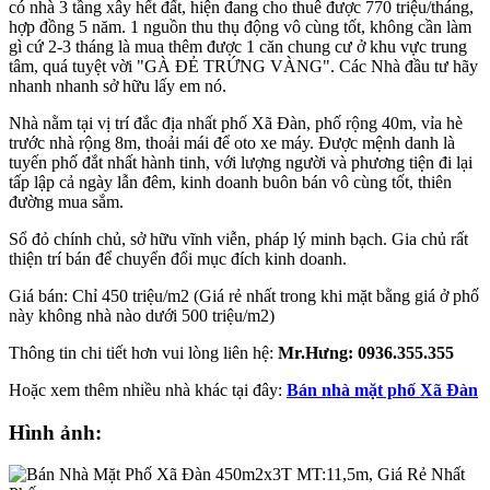
có nhà 3 tầng xây hết đất, hiện đang cho thuê được 770 triệu/tháng,
hợp đồng 5 năm. 1 nguồn thu thụ động vô cùng tốt, không cần làm
gì cứ 2-3 tháng là mua thêm được 1 căn chung cư ở khu vực trung
tâm, quá tuyệt vời "GÀ ĐẺ TRỨNG VÀNG". Các Nhà đầu tư hãy
nhanh nhanh sở hữu lấy em nó.
Nhà nằm tại vị trí đắc địa nhất phố Xã Đàn, phố rộng 40m, vỉa hè
trước nhà rộng 8m, thoải mái để oto xe máy. Được mệnh danh là
tuyến phố đắt nhất hành tinh, với lượng người và phương tiện đi lại
tấp lập cả ngày lẫn đêm, kinh doanh buôn bán vô cùng tốt, thiên
đường mua sắm.
Sổ đỏ chính chủ, sở hữu vĩnh viễn, pháp lý minh bạch. Gia chủ rất
thiện trí bán để chuyển đổi mục đích kinh doanh.
Giá bán: Chỉ 450 triệu/m2 (Giá rẻ nhất trong khi mặt bằng giá ở phố
này không nhà nào dưới 500 triệu/m2)
Thông tin chi tiết hơn vui lòng liên hệ:
Mr.Hưng: 0936.355.355
Hoặc xem thêm nhiều nhà khác tại đây:
Bán nhà mặt phố Xã Đàn
Hình ảnh: