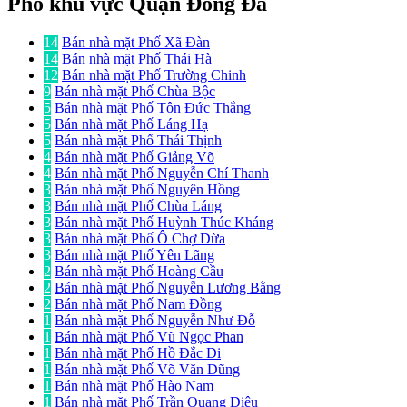
Phố khu vực Quận Đống Đa
14
Bán nhà mặt Phố Xã Đàn
14
Bán nhà mặt Phố Thái Hà
12
Bán nhà mặt Phố Trường Chinh
9
Bán nhà mặt Phố Chùa Bộc
5
Bán nhà mặt Phố Tôn Đức Thắng
5
Bán nhà mặt Phố Láng Hạ
5
Bán nhà mặt Phố Thái Thịnh
4
Bán nhà mặt Phố Giảng Võ
4
Bán nhà mặt Phố Nguyễn Chí Thanh
3
Bán nhà mặt Phố Nguyên Hồng
3
Bán nhà mặt Phố Chùa Láng
3
Bán nhà mặt Phố Huỳnh Thúc Kháng
3
Bán nhà mặt Phố Ô Chợ Dừa
3
Bán nhà mặt Phố Yên Lãng
2
Bán nhà mặt Phố Hoàng Cầu
2
Bán nhà mặt Phố Nguyễn Lương Bằng
2
Bán nhà mặt Phố Nam Đồng
1
Bán nhà mặt Phố Nguyễn Như Đỗ
1
Bán nhà mặt Phố Vũ Ngọc Phan
1
Bán nhà mặt Phố Hồ Đắc Di
1
Bán nhà mặt Phố Võ Văn Dũng
1
Bán nhà mặt Phố Hào Nam
1
Bán nhà mặt Phố Trần Quang Diệu