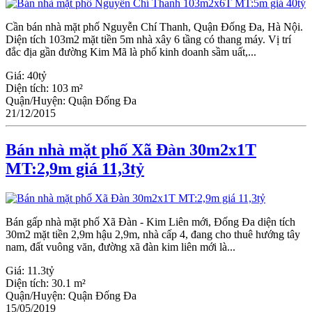
Cần bán nhà mặt phố Nguyễn Chí Thanh, Quận Đống Đa, Hà Nội.
Diện tích 103m2 mặt tiền 5m nhà xây 6 tầng có thang máy. Vị trí
đắc địa gần đường Kim Mã là phố kinh doanh sầm uất,...
Giá:
40tỷ
Diện tích:
103 m²
Quận/Huyện:
Quận Đống Đa
21/12/2015
Bán nhà mặt phố Xã Đàn 30m2x1T
MT:2,9m giá 11,3tỷ
Bán gấp nhà mặt phố Xã Đàn - Kim Liên mới, Đống Đa diện tích
30m2 mặt tiền 2,9m hậu 2,9m, nhà cấp 4, đang cho thuê hướng tây
nam, đất vuông văn, đường xã đàn kim liên mới là...
Giá:
11.3tỷ
Diện tích:
30.1 m²
Quận/Huyện:
Quận Đống Đa
15/05/2019