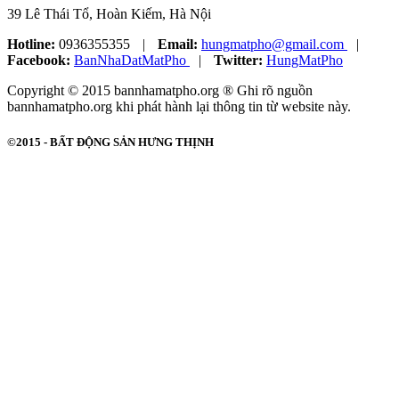
39 Lê Thái Tổ, Hoàn Kiếm, Hà Nội
Hotline:
0936355355
|
Email:
hungmatpho@gmail.com
|
Facebook:
BanNhaDatMatPho
|
Twitter:
HungMatPho
Copyright © 2015 bannhamatpho.org ® Ghi rõ nguồn
bannhamatpho.org khi phát hành lại thông tin từ website này.
©2015 -
BẤT ĐỘNG SẢN HƯNG THỊNH