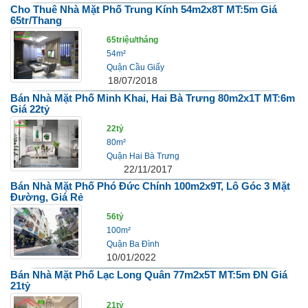
Cho Thuê Nhà Mặt Phố Trung Kính 54m2x8T MT:5m Giá
65tr/thang
65triệu/tháng
54m²
Quận Cầu Giấy
18/07/2018
Bán Nhà Mặt Phố Minh Khai, Hai Bà Trưng 80m2x1T MT:6m
Giá 22tỷ
22tỷ
80m²
Quận Hai Bà Trưng
22/11/2017
Bán Nhà Mặt Phố Phó Đức Chính 100m2x9T, Lô Góc 3 Mặt
Đường, Giá Rẻ
56tỷ
100m²
Quận Ba Đình
10/01/2022
Bán Nhà Mặt Phố Lạc Long Quân 77m2x5T MT:5m ĐN Giá
21tỷ
21tỷ