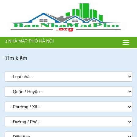
NHÀ MẶT PHỐ HÀ NỘI
Bán
nhà
Tìm kiếm
mặt
phố
Hà
Nội