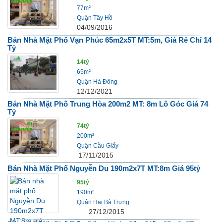
77m²
Quận Tây Hồ
04/09/2016
Bán Nhà Mặt Phố Vạn Phúc 65m2x5T MT:5m, Giá Rẻ Chỉ 14
Tỷ
14tỷ
65m²
Quận Hà Đông
12/12/2021
Bán Nhà Mặt Phố Trung Hòa 200m2 MT: 8m Lô Góc Giá 74
Tỷ
74tỷ
200m²
Quận Cầu Giấy
17/11/2015
Bán Nhà Mặt Phố Nguyễn Du 190m2x7T MT:8m Giá 95tỷ
95tỷ
190m²
Quận Hai Bà Trưng
27/12/2015