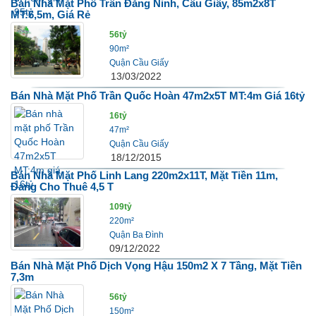
Bán Nhà Mặt Phố Trần Đăng Ninh, Cầu Giấy, 85m2x8T
MT:6,5m, Giá Rẻ
56tỷ
90m²
Quận Cầu Giấy
13/03/2022
Bán Nhà Mặt Phố Trần Quốc Hoàn 47m2x5T MT:4m Giá 16tỷ
16tỷ
47m²
Quận Cầu Giấy
18/12/2015
Bán Nhà Mặt Phố Linh Lang 220m2x11T, Mặt Tiền 11m,
Đang Cho Thuê 4,5 T
109tỷ
220m²
Quận Ba Đình
09/12/2022
Bán Nhà Mặt Phố Dịch Vọng Hậu 150m2 X 7 Tầng, Mặt Tiền
7,3m
56tỷ
150m²