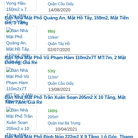
Quận Cầu Giấy
14/08/2020
Bán Nhà Mặt Phố Quảng An, Mặt Hồ Tây, 159m2, Mặt Tiền
6m, 3 Tầng
88tỷ
159m²
Quận Tây Hồ
02/07/2020
Bán Nhà Mặt Phố Vũ Phạm Hàm 110m2x7T MT:7m, 2 Mặt
Đường, Giá Rẻ
53tỷ
110m²
Quận Cầu Giấy
13/08/2021
Bán Nhà Mặt Phố Trần Xuân Soạn 205m2 X 10 Tầng, Mặt
Tiền 7,6m, Giá Rẻ
160tỷ
205m²
Quận Hai Bà Trưng
10/04/2021
Bán Nhà Mặt Phố Đinh Núp 222m2 X 9 Tầng, Lô Góc, Thang