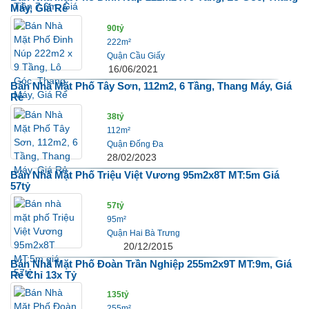
Máy, Giá Rẻ
90tỷ
222m²
Quận Cầu Giấy
16/06/2021
Bán Nhà Mặt Phố Tây Sơn, 112m2, 6 Tầng, Thang Máy, Giá
Rẻ
38tỷ
112m²
Quận Đống Đa
28/02/2023
Bán Nhà Mặt Phố Triệu Việt Vương 95m2x8T MT:5m Giá
57tỷ
57tỷ
95m²
Quận Hai Bà Trưng
20/12/2015
Bán Nhà Mặt Phố Đoàn Trần Nghiệp 255m2x9T MT:9m, Giá
Rẻ Chỉ 13x Tỷ
135tỷ
255m²