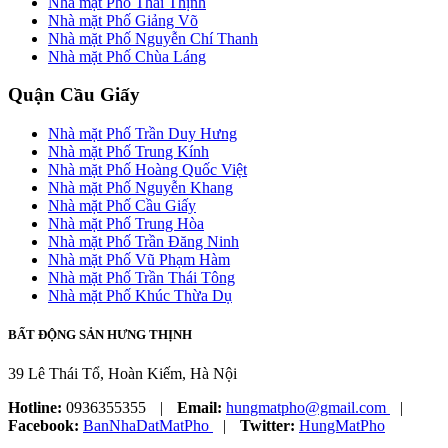
Nhà mặt Phố Thái Thịnh
Nhà mặt Phố Giảng Võ
Nhà mặt Phố Nguyễn Chí Thanh
Nhà mặt Phố Chùa Láng
Quận Cầu Giấy
Nhà mặt Phố Trần Duy Hưng
Nhà mặt Phố Trung Kính
Nhà mặt Phố Hoàng Quốc Việt
Nhà mặt Phố Nguyễn Khang
Nhà mặt Phố Cầu Giấy
Nhà mặt Phố Trung Hòa
Nhà mặt Phố Trần Đăng Ninh
Nhà mặt Phố Vũ Phạm Hàm
Nhà mặt Phố Trần Thái Tông
Nhà mặt Phố Khúc Thừa Dụ
BẤT ĐỘNG SẢN HƯNG THỊNH
39 Lê Thái Tổ, Hoàn Kiếm, Hà Nội
Hotline:
0936355355
|
Email:
hungmatpho@gmail.com
|
Facebook:
BanNhaDatMatPho
|
Twitter:
HungMatPho