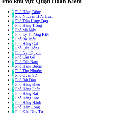
Phố khu vực Quận Hoàn Kiếm
6
Phố Hàng Bông
5
Phố Nguyễn Hữu Huân
5
Phố Trần Hưng Đạo
4
Phố Hàng Trống
4
Phố Mã Mây
4
Phố Lý Thường Kiệt
4
Phố Bà Triệu
3
Phố Hàng Gai
3
Phố Cửa Đông
3
Phố Ngô Quyền
3
Phố Cầu Gỗ
2
Phố Cửa Nam
2
Phố Hàng Buồm
2
Phố Thợ Nhuôm
2
Phố Quán Sứ
2
Phố Bát Đàn
2
Phố Hàng Điếu
2
Phố Hàng Phèn
2
Phố Hàng Bài
2
Phố Hàng Đào
2
Phố Hàng Hành
2
Phố Hàm Long
1
Phố Đào Duy Từ