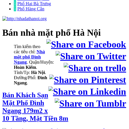
1
Phố Hai Bà Trưng
1
Phố Hàng Cân
Bán nhà mặt phố
Hà Nội
Tìm kiếm theo
các tiêu chí:
Nhà
mặt phố Đình
Ngang
. Quận/Huyện:
Hoàn Kiếm
.
Tỉnh/Tp:
Hà Nội
.
Đường/Phố:
Đình
Ngang
.
Bán Khách Sạn
Mặt Phố Đình
Ngang 179m2 x
10 Tầng, Mặt Tiền 8m