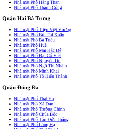
Nhà mặt Phố Hàng Than
Nhà mặt Phố Thành Công
Quận Hai Bà Trưng
Nhà mặt Phố Triệu Việt Vương
Nhà mặt Phố Bùi Thị Xuân
Nhà mặt Phố Bà Triệu
Nhà mặt Phố Huế
Nhà mặt Phố Mai Hắc Đế
Nhà mặt Phố Đại Cổ Việt
Nhà mặt Phố Nguyễn Du
Nhà mặt Phố Ngô Thị Nhậm
Nhà mặt Phố Minh Khai
Nhà mặt Phố Tô Hiến Thành
Quận Đống Đa
Nhà mặt Phố Thái Hà
Nhà mặt Phố Xã Đàn
Nhà mặt Phố Trường Chinh
Nhà mặt Phố Chùa Bộc
Nhà mặt Phố Tôn Đức Thắng
Nhà mặt Phố Láng Hạ