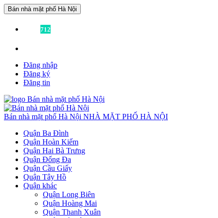
Bán nhà mặt phố Hà Nội
Đã có
712
tin được đăng!
Liên hệ:
0936355355
để được tư vấn miễn phí!
Đăng nhập
Đăng ký
Đăng tin
Bán nhà mặt phố Hà Nội
NHÀ MẶT PHỐ HÀ NỘI
Quận Ba Đình
Quận Hoàn Kiếm
Quận Hai Bà Trưng
Quận Đống Đa
Quận Cầu Giấy
Quận Tây Hồ
Quận khác
Quận Long Biên
Quận Hoàng Mai
Quận Thanh Xuân