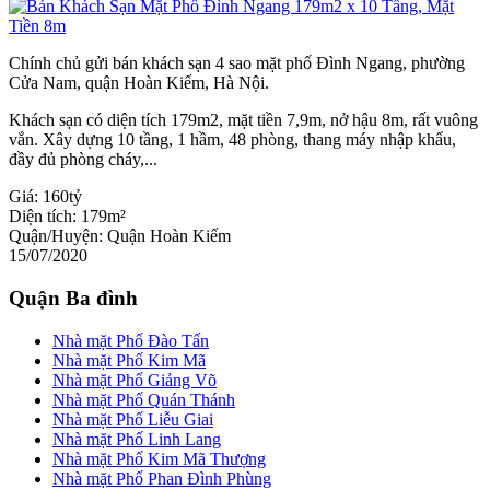
Chính chủ gửi bán khách sạn 4 sao mặt phố Đình Ngang, phường
Cửa Nam, quận Hoàn Kiếm, Hà Nội.
Khách sạn có diện tích 179m2, mặt tiền 7,9m, nở hậu 8m, rất vuông
vắn. Xây dựng 10 tầng, 1 hầm, 48 phòng, thang máy nhập khẩu,
đầy đủ phòng cháy,...
Giá:
160tỷ
Diện tích:
179m²
Quận/Huyện:
Quận Hoàn Kiếm
15/07/2020
Quận Ba đình
Nhà mặt Phố Đào Tấn
Nhà mặt Phố Kim Mã
Nhà mặt Phố Giảng Võ
Nhà mặt Phố Quán Thánh
Nhà mặt Phố Liễu Giai
Nhà mặt Phố Linh Lang
Nhà mặt Phố Kim Mã Thượng
Nhà mặt Phố Phan Đình Phùng