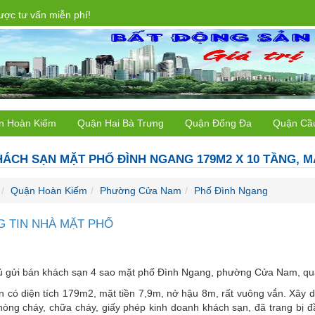
ợc tư vấn miễn phí!
n Hoàn Kiếm
Quận Hai Bà Trưng
Quận Đống Đa
Quận Cầ
ÁCH SẠN MẶT PHỐ ĐÌNH NGANG 179M2 X 10 TẦNG, M
Quận Hoàn Kiếm
Phường Cửa Nam
Phố Đình Ngang
 TIN NHÀ MẶT PHỐ
ủ gửi bán khách sạn 4 sao mặt phố Đình Ngang, phường Cửa Nam, qu
n có diện tích 179m2, mặt tiền 7,9m, nở hậu 8m, rất vuông vắn. Xây 
hòng cháy, chữa cháy, giấy phép kinh doanh khách sạn, đã trang bị đ