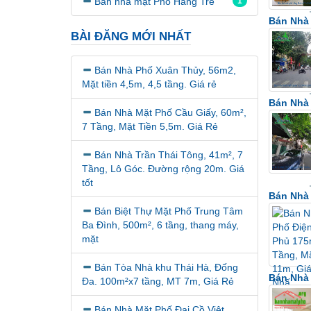
Bán nhà mặt Phố Hàng Tre
1
Bán Nhà 
BÀI ĐĂNG MỚI NHẤT
Bán Nhà Phố Xuân Thủy, 56m2,
Mặt tiền 4,5m, 4,5 tầng. Giá rẻ
Bán Nhà 
Bán Nhà Mặt Phố Cầu Giấy, 60m²,
7 Tầng, Mặt Tiền 5,5m. Giá Rẻ
Bán Nhà Trần Thái Tông, 41m², 7
Tầng, Lô Góc. Đường rộng 20m. Giá
tốt
Bán Nhà 
Bán Biệt Thự Mặt Phố Trung Tâm
Ba Đình, 500m², 6 tầng, thang máy,
mặt
Bán Tòa Nhà khu Thái Hà, Đống
Bán Nhà 
Đa. 100m²x7 tầng, MT 7m, Giá Rẻ
Bán Nhà Mặt Phố Đại Cồ Việt,