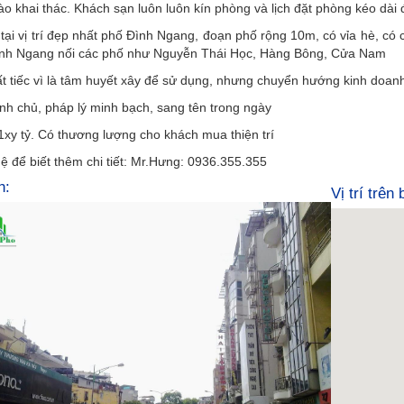
vào khai thác. Khách sạn luôn luôn kín phòng và lịch đặt phòng kéo dài
ại vị trí đẹp nhất phố Đình Ngang, đoạn phố rộng 10m, có vỉa hè, có c
Đình Ngang nối các phố như Nguyễn Thái Học, Hàng Bông, Cửa Nam
t tiếc vì là tâm huyết xây để sử dụng, nhưng chuyển hướng kinh doan
nh chủ, pháp lý minh bạch, sang tên trong ngày
1xy tỷ. Có thương lượng cho khách mua thiện trí
hệ để biết thêm chi tiết: Mr.Hưng: 0936.355.355
h:
Vị trí trên