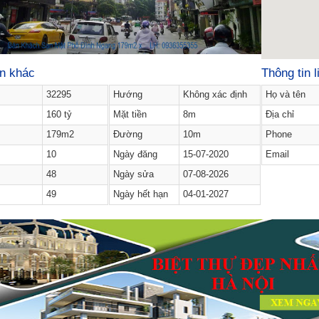
in khác
Thông tin l
32295
Hướng
Không xác định
Họ và tên
160 tỷ
Mặt tiền
8m
Địa chỉ
179m2
Đường
10m
Phone
10
Ngày đăng
15-07-2020
Email
48
Ngày sửa
07-08-2026
49
Ngày hết hạn
04-01-2027