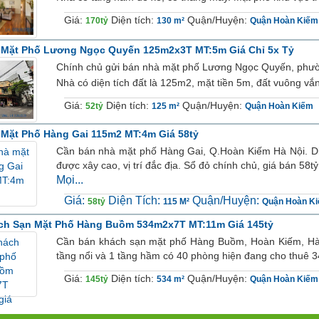
Giá:
Diện tích:
Quận/Huyện:
170tỷ
130 m²
Quận Hoàn Kiếm
 Mặt Phố Lương Ngọc Quyến 125m2x3T MT:5m Giá Chỉ 5x Tỷ
Chính chủ gửi bán nhà mặt phố Lương Ngọc Quyến, phư
Nhà có diện tích đất là 125m2, mặt tiền 5m, đất vuông vắn 
Giá:
Diện tích:
Quận/Huyện:
52tỷ
125 m²
Quận Hoàn Kiếm
Mặt Phố Hàng Gai 115m2 MT:4m Giá 58tỷ
Cần bán nhà mặt phố Hàng Gai, Q.Hoàn Kiếm Hà Nội. Di
được xây cao, vị trí đắc địa. Sổ đỏ chính chủ, giá bán 58t
Mọi...
Giá:
Diện Tích:
Quận/Huyện:
58tỷ
115 M²
Quận Hoàn K
ch Sạn Mặt Phố Hàng Buồm 534m2x7T MT:11m Giá 145tỷ
Cần bán khách sạn mặt phố Hàng Buồm, Hoàn Kiếm, Hà 
tầng nổi và 1 tầng hầm có 40 phòng hiện đang cho thuê 34
Giá:
Diện tích:
Quận/Huyện:
145tỷ
534 m²
Quận Hoàn Kiếm