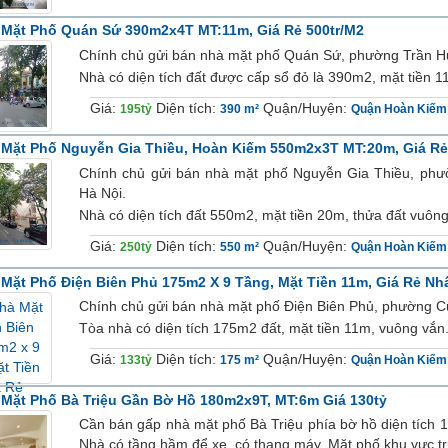
Mặt Phố Quán Sứ 390m2x4T MT:11m, Giá Rẻ 500tr/m2
Chính chủ gửi bán nhà mặt phố Quán Sứ, phường Trần H
Nhà có diện tích đất được cấp sổ đỏ là 390m2, mặt tiền 1
Giá:
Diện tích:
Quận/Huyện:
195tỷ
390 m²
Quận Hoàn Kiếm
Mặt Phố Nguyễn Gia Thiều, Hoàn Kiếm 550m2x3T MT:20m, Giá Rẻ
Chính chủ gửi bán nhà mặt phố Nguyễn Gia Thiều, ph
Hà Nội.
Nhà có diện tích đất 550m2, mặt tiền 20m, thửa đất vuông 
Giá:
Diện tích:
Quận/Huyện:
250tỷ
550 m²
Quận Hoàn Kiếm
Mặt Phố Điện Biên Phủ 175m2 X 9 Tầng, Mặt Tiền 11m, Giá Rẻ Nh
Chính chủ gửi bán nhà mặt phố Điện Biên Phủ, phường 
Tòa nhà có diện tích 175m2 đất, mặt tiền 11m, vuông vắn.
Giá:
Diện tích:
Quận/Huyện:
133tỷ
175 m²
Quận Hoàn Kiếm
Mặt Phố Bà Triệu Gần Bờ Hồ 180m2x9T, MT:6m Giá 130tỷ
Cần bán gấp nhà mặt phố Bà Triệu phía bờ hồ diện tích 1
Nhà có tầng hầm để xe, có thang máy. Mặt phố khu vực tr