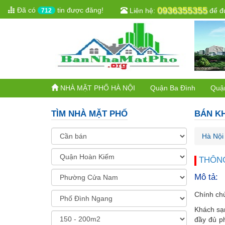
0936355355
Đã có
tin được đăng!
Liên hệ:
để đư
712
NHÀ MẶT PHỐ HÀ NỘI
Quận Ba Đình
Quậ
TÌM NHÀ MẶT PHỐ
BÁN KH
Hà Nội
THÔNG
Mô tả:
Chính ch
Khách sạ
đầy đủ p