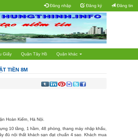
Đăng nhập
Đăng ký
Đăng tin
u Giấy
Quận Tây Hồ
Quận khác
ẶT TIỀN 8M
ận Hoàn Kiếm, Hà Nội.
dựng 10 tầng, 1 hầm, 48 phòng, thang máy nhập khẩu,
ầy đủ nội thất khách sạn đạt chuẩn 4 sao. Khách mua