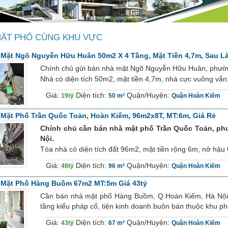
MẶT PHỐ CÙNG KHU VỰC
Mặt Ngõ Nguyễn Hữu Huân 50m2 X 4 Tầng, Mặt Tiền 4,7m, Sau L
Chính chủ gửi bán nhà mặt Ngõ Nguyễn Hữu Huân, phườn
Nhà có diện tích 50m2, mặt tiền 4,7m, nhà cực vuông vắn, 
Giá:
Diện tích:
Quận/Huyện:
19tỷ
50 m²
Quận Hoàn Kiếm
Mặt Phố Trần Quốc Toản, Hoàn Kiếm, 96m2x8T, MT:6m, Giá Rẻ
Chính chủ cần bán nhà mặt phố Trần Quốc Toản, ph
Nội.
Tòa nhà có diện tích đất 96m2, mặt tiền rộng 6m, nở hậu 6
Giá:
Diện tích:
Quận/Huyện:
48tỷ
96 m²
Quận Hoàn Kiếm
 Mặt Phố Hàng Buồm 67m2 MT:5m Giá 43tỷ
Cần bán nhà mặt phố Hàng Buồm, Q.Hoàn Kiếm, Hà Nội. 
tầng kiểu pháp cổ, tiện kinh doanh buôn bán thuộc khu ph
Giá:
Diện tích:
Quận/Huyện:
43tỷ
67 m²
Quận Hoàn Kiếm