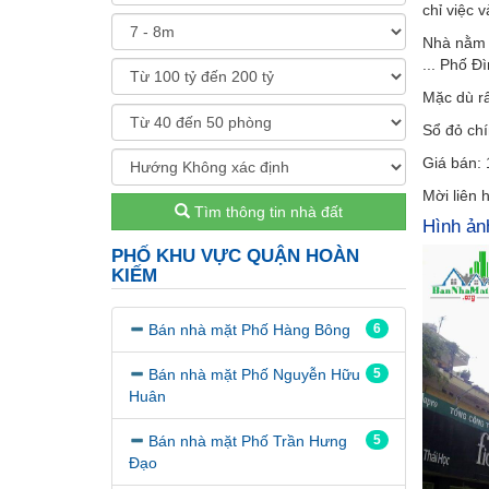
chỉ việc 
Nhà nằm t
... Phố 
Mặc dù rấ
Sổ đỏ chí
Giá bán: 
Mời liên 
Tìm thông tin nhà đất
Hình ản
PHỐ KHU VỰC QUẬN HOÀN
KIẾM
Bán nhà mặt Phố Hàng Bông
6
Bán nhà mặt Phố Nguyễn Hữu
5
Huân
Bán nhà mặt Phố Trần Hưng
5
Đạo