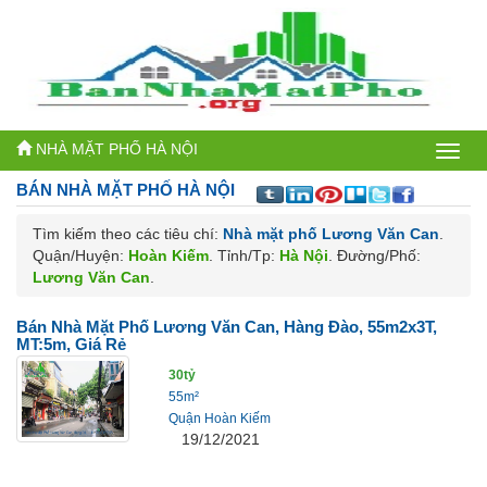
NHÀ MẶT PHỐ HÀ NỘI
Bán
BÁN NHÀ MẶT PHỐ
HÀ NỘI
nhà
Tìm kiếm theo các tiêu chí:
Nhà mặt phố Lương Văn Can
.
mặt
Quận/Huyện:
Hoàn Kiếm
. Tỉnh/Tp:
Hà Nội
. Đường/Phố:
phố
Lương Văn Can
.
Hà
Bán Nhà Mặt Phố Lương Văn Can, Hàng Đào, 55m2x3T,
MT:5m, Giá Rẻ
Nội
30tỷ
55m²
Quận Hoàn Kiếm
19/12/2021