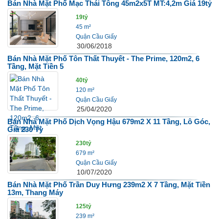
Bán Nhà Mặt Phố Mạc Thái Tông 45m2x5T MT:4,2m Giá 19tỷ
19tỷ
45 m²
Quận Cầu Giấy
30/06/2018
Bán Nhà Mặt Phố Tôn Thất Thuyết - The Prime, 120m2, 6
Tầng, Mặt Tiền 5
40tỷ
120 m²
Quận Cầu Giấy
25/04/2020
Bán Nhà Mặt Phố Dịch Vọng Hậu 679m2 X 11 Tầng, Lô Góc,
Giá 230 Tỷ
230tỷ
679 m²
Quận Cầu Giấy
10/07/2020
Bán Nhà Mặt Phố Trần Duy Hưng 239m2 X 7 Tầng, Mặt Tiền
13m, Thang Máy
125tỷ
239 m²