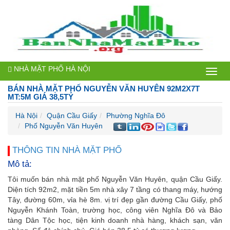
NHÀ MẶT PHỐ HÀ NỘI
Bán
BÁN NHÀ MẶT PHỐ NGUYỄN VĂN HUYÊN 92M2X7T
nhà
MT:5M GIÁ 38,5TỶ
mặt
Hà Nội
Quận Cầu Giấy
Phường Nghĩa Đô
Phố Nguyễn Văn Huyên
phố
Hà
THÔNG TIN NHÀ MẶT PHỐ
Mô tả:
Nội
Tôi muốn bán nhà mặt phố Nguyễn Văn Huyên, quận Cầu Giấy.
Diện tích 92m2, mặt tiền 5m nhà xây 7 tầng có thang máy, hướng
Tây, đường 60m, vỉa hè 8m. vị trí đẹp gần đường Cầu Giấy, phố
Nguyễn Khánh Toàn, trường học, công viên Nghĩa Đô và Bảo
tàng Dân Tộc học, tiện kinh doanh nhà hàng, khách sạn, văn