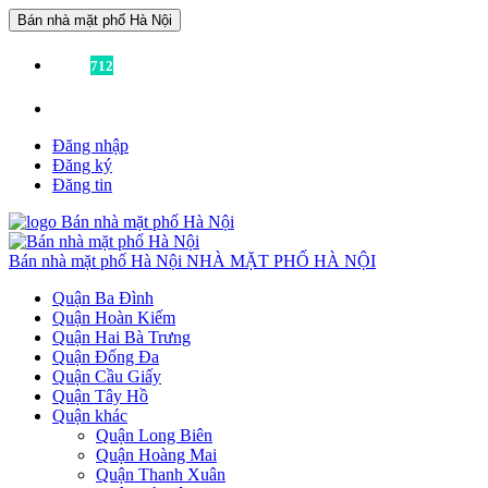
Bán nhà mặt phố Hà Nội
Đã có
712
tin được đăng!
Liên hệ:
0936355355
để được tư vấn miễn phí!
Đăng nhập
Đăng ký
Đăng tin
Bán nhà mặt phố Hà Nội
NHÀ MẶT PHỐ HÀ NỘI
Quận Ba Đình
Quận Hoàn Kiếm
Quận Hai Bà Trưng
Quận Đống Đa
Quận Cầu Giấy
Quận Tây Hồ
Quận khác
Quận Long Biên
Quận Hoàng Mai
Quận Thanh Xuân