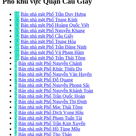
Phố khu vực Quận Cầu Giấy
18
Bán nhà mặt Phố Trần Duy Hưng
17
Bán nhà mặt Phố Trung Kính
13
Bán nhà mặt Phố Hoàng Quốc Việt
13
Bán nhà mặt Phố Nguyễn Khang
12
Bán nhà mặt Phố Cầu Giấy
12
Bán nhà mặt Phố Trung Hòa
10
Bán nhà mặt Phố Trần Đăng Ninh
10
Bán nhà mặt Phố Vũ Phạm Hàm
10
Bán nhà mặt Phố Trần Thái Tông
8
Bán nhà mặt Phố Nguyễn Chánh
8
Bán nhà mặt Phố Khúc Thừa Dụ
7
Bán nhà mặt Phố Nguyễn Văn Huyên
7
Bán nhà mặt Phố Đỗ Quang
6
Bán nhà mặt Phố Nguyễn Phong Sắc
6
Bán nhà mặt Phố Nguyễn Khánh Toàn
6
Bán nhà mặt Phố Trần Quốc Hoàn
5
Bán nhà mặt Phố Nguyễn Thị Định
5
Bán nhà mặt Phố Mạc Thái Tông
5
Bán nhà mặt Phố Dịch Vọng Hậu
5
Bán nhà mặt Phố Phạm Tuấn Tài
5
Bán nhà mặt Phố Trần Kim Xuyến
4
Bán nhà mặt Phố Hồ Tùng Mậu
4
Bán nhà mặt Phố Thọ Tháp