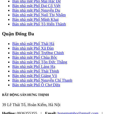
Bán nhà mặt Phố Mai Hắc Đế
Bán nhà mặt Phố Đại Cổ Việt
Bán nhà mặt Phố Nguyễn Du
Bán nhà mặt Phố Ngô Thị Nhậm
Bán nhà mặt Phố Minh Khai
Bán nhà mặt Phố Tô Hiến Thành
Quận Đống Đa
Bán nhà mặt Phố Thái Hà
Bán nhà mặt Phố Xã Đàn
Bán nhà mặt Phố Trường Chinh
Bán nhà mặt Phố Chùa Bộc
Bán nhà mặt Phố Tôn Đức Thắng
Bán nhà mặt Phố Láng Hạ
Bán nhà mặt Phố Thái Thịnh
Bán nhà mặt Phố Giảng Võ
Bán nhà mặt Phố Nguyễn Chí Thanh
Bán nhà mặt Phố Ô Chợ Dừa
BẤT ĐỘNG SẢN HƯNG THỊNH
39 Lê Thái Tổ, Hoàn Kiếm, Hà Nội
Hotline:
0936355355
|
Email:
hungmatpho@gmail.com
|