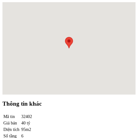
Thông tin khác
Mã tin
32402
Giá bán
40 tỷ
Diện tích
95m2
Số tầng
6