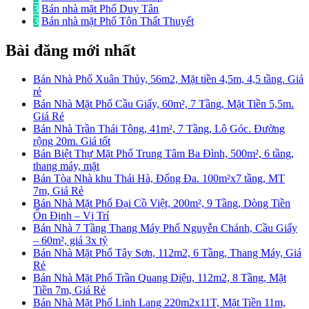
3
Bán nhà mặt Phố Duy Tân
3
Bán nhà mặt Phố Tôn Thất Thuyết
Bài đăng mới nhất
Bán Nhà Phố Xuân Thủy, 56m2, Mặt tiền 4,5m, 4,5 tầng. Giá
rẻ
Bán Nhà Mặt Phố Cầu Giấy, 60m², 7 Tầng, Mặt Tiền 5,5m.
Giá Rẻ
Bán Nhà Trần Thái Tông, 41m², 7 Tầng, Lô Góc. Đường
rộng 20m. Giá tốt
Bán Biệt Thự Mặt Phố Trung Tâm Ba Đình, 500m², 6 tầng,
thang máy, mặt
Bán Tòa Nhà khu Thái Hà, Đống Đa. 100m²x7 tầng, MT
7m, Giá Rẻ
Bán Nhà Mặt Phố Đại Cồ Việt, 200m², 9 Tầng, Dòng Tiền
Ổn Định – Vị Trí
Bán Nhà 7 Tầng Thang Máy Phố Nguyễn Chánh, Cầu Giấy
– 60m², giá 3x tỷ
Bán Nhà Mặt Phố Tây Sơn, 112m2, 6 Tầng, Thang Máy, Giá
Rẻ
Bán Nhà Mặt Phố Trần Quang Diệu, 112m2, 8 Tầng, Mặt
Tiền 7m, Giá Rẻ
Bán Nhà Mặt Phố Linh Lang 220m2x11T, Mặt Tiền 11m,