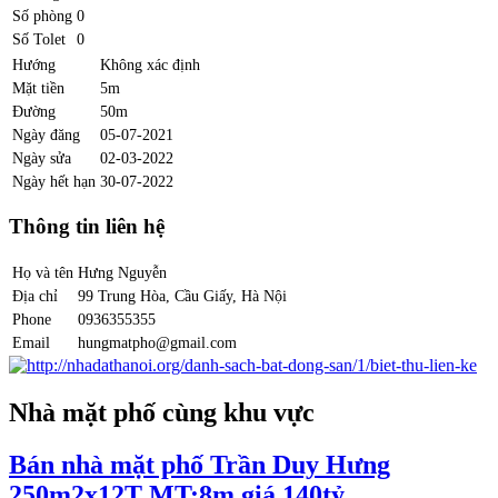
Số phòng
0
Số Tolet
0
Hướng
Không xác định
Mặt tiền
5m
Đường
50m
Ngày đăng
05-07-2021
Ngày sửa
02-03-2022
Ngày hết hạn
30-07-2022
Thông tin liên hệ
Họ và tên
Hưng Nguyễn
Địa chỉ
99 Trung Hòa, Cầu Giấy, Hà Nội
Phone
0936355355
Email
hungmatpho@gmail.com
Nhà mặt phố cùng khu vực
Bán nhà mặt phố Trần Duy Hưng
250m2x12T MT:8m giá 140tỷ