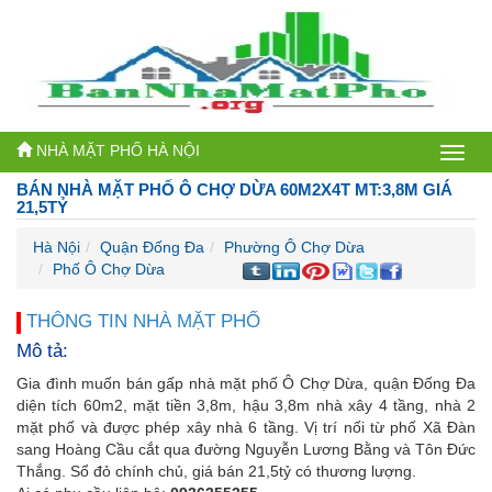
NHÀ MẶT PHỐ HÀ NỘI
Bán
BÁN NHÀ MẶT PHỐ Ô CHỢ DỪA 60M2X4T MT:3,8M GIÁ
nhà
21,5TỶ
mặt
Hà Nội
Quận Đống Đa
Phường Ô Chợ Dừa
Phố Ô Chợ Dừa
phố
Hà
THÔNG TIN NHÀ MẶT PHỐ
Mô tả:
Nội
Gia đình muốn bán gấp nhà mặt phố Ô Chợ Dừa, quận Đống Đa
diện tích 60m2, mặt tiền 3,8m, hậu 3,8m nhà xây 4 tầng, nhà 2
mặt phố và được phép xây nhà 6 tầng. Vị trí nối từ phố Xã Đàn
sang Hoàng Cầu cắt qua đường Nguyễn Lương Bằng và Tôn Đức
Thắng. Sổ đỏ chính chủ, giá bán 21,5tỷ có thương lượng.