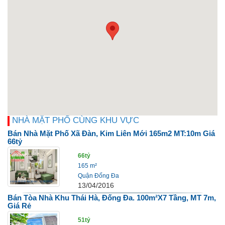
NHÀ MẶT PHỐ CÙNG KHU VỰC
Bán Nhà Mặt Phố Xã Đàn, Kim Liên Mới 165m2 MT:10m Giá
66tỷ
66tỷ
165 m²
Quận Đống Đa
13/04/2016
Bán Tòa Nhà Khu Thái Hà, Đống Đa. 100m²x7 Tầng, MT 7m,
Giá Rẻ
51tỷ