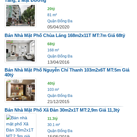
Tầng, 2 Mặt Đường
20tỷ
81 m²
Quận Đống Đa
05/04/2020
Bán Nhà Mặt Phố Chùa Láng 168m2x11T MT:7m Giá 68tỷ
68tỷ
168 m²
Quận Đống Đa
13/04/2016
Bán Nhà Mặt Phố Nguyễn Chí Thanh 103m2x6T MT:5m Giá
40tỷ
40tỷ
103 m²
Quận Đống Đa
21/12/2015
Bán Nhà Mặt Phố Xã Đàn 30m2x1T MT:2,9m Giá 11,3tỷ
11.3tỷ
30.1 m²
Quận Đống Đa
15/05/2019