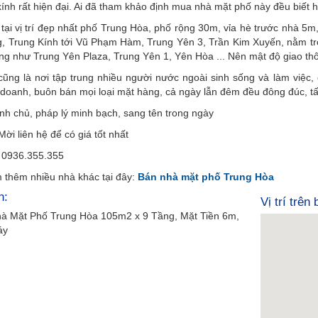
 kính rất hiện đại. Ai đã tham khảo định mua nhà mặt phố này đều biết
ại vị trí đẹp nhất phố Trung Hòa, phố rộng 30m, vỉa hè trước nhà 5m,
, Trung Kính tới Vũ Phạm Hàm, Trung Yên 3, Trần Kim Xuyến, nằm tron
ng như Trung Yên Plaza, Trung Yên 1, Yên Hòa ... Nên mật độ giao thô
ũng là nơi tập trung nhiều người nước ngoài sinh sống và làm việc, 
 doanh, buôn bán mọi loại mặt hàng, cả ngày lẫn đêm đều đông đúc, tấp
nh chủ, pháp lý minh bạch, sang tên trong ngày
Mời liên hệ để có giá tốt nhất
 0936.355.355
 thêm nhiều nhà khác tại đây:
Bán nhà mặt phố Trung Hòa
h:
Vị trí trên