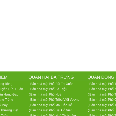
IẾM
QUẬN HAI BÀ TRƯNG
QUẬN ĐỐNG 
àng Bông
Bán nhà mặt Phố Bùi Thị Xuân
Bán nhà mặt Phố 
guyễn Hữu Huân
Bán nhà mặt Phố Bà Triệu
Bán nhà mặt Phố 
rần Hưng Đạo
Bán nhà mặt Phố Huế
Bán nhà mặt Phố 
àng Trống
Bán nhà mặt Phố Triệu Việt Vương
Bán nhà mặt Phố 
ã Mây
Bán nhà mặt Phố Mai Hắc Đế
Bán nhà mặt Phố 
 Thường Kiệt
Bán nhà mặt Phố Đại Cổ Việt
Bán nhà mặt Phố 
 Triệu
Bán nhà mặt Phố Ngô Thị Nhậm
Bán nhà mặt Phố T