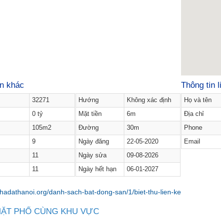
in khác
Thông tin l
32271
Hướng
Không xác định
Họ và tên
0 tỷ
Mặt tiền
6m
Địa chỉ
105m2
Đường
30m
Phone
9
Ngày đăng
22-05-2020
Email
11
Ngày sửa
09-08-2026
11
Ngày hết hạn
06-01-2027
MẶT PHỐ CÙNG KHU VỰC