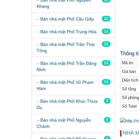
Khang
Bán nhà mặt Phố Cầu Giấy
12
Bán nhà mặt Phố Trung Hòa
12
Bán nhà mặt Phố Trần Thái
10
Tông
Thông t
Bán nhà mặt Phố Trần Đăng
10
Mã tin
Ninh
Giá bán
Diện tích
Bán nhà mặt Phố Vũ Phạm
10
Hàm
Số tầng
Số phòng
Bán nhà mặt Phố Khúc Thừa
8
Số Tolet
Dụ
Bán nhà mặt Phố Nguyễn
8
Chánh
NHÀ 
Bán nhà mặt Phố Đỗ Quang
7