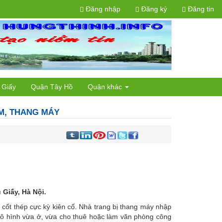
Đăng nhập
Đăng ký
Đăng tin
 Giấy
Quận Tây Hồ
Quận khác
6M, THANG MÁY
Giấy, Hà Nội.
 cốt thép cực kỳ kiên cố. Nhà trang bị thang máy nhập
o mô hình vừa ở, vừa cho thuê hoặc làm văn phòng công