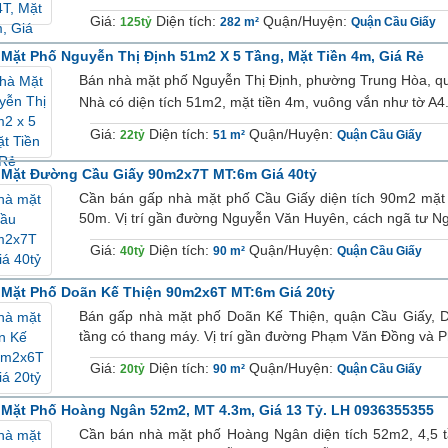
Giá:
Diện tích:
Quận/Huyện:
125tỷ
282 m²
Quận Cầu Giấy
Mặt Phố Nguyễn Thị Định 51m2 X 5 Tầng, Mặt Tiền 4m, Giá Rẻ
Bán nhà mặt phố Nguyễn Thị Định, phường Trung Hòa, qu
Nhà có diện tích 51m2, mặt tiền 4m, vuông vắn như tờ A4.
Giá:
Diện tích:
Quận/Huyện:
22tỷ
51 m²
Quận Cầu Giấy
 Mặt Đường Cầu Giấy 90m2x7T MT:6m Giá 40tỷ
Cần bán gấp nhà mặt phố Cầu Giấy diện tích 90m2 mặt 
50m. Vị trí gần đường Nguyễn Văn Huyên, cách ngã tư Ng
Giá:
Diện tích:
Quận/Huyện:
40tỷ
90 m²
Quận Cầu Giấy
Mặt Phố Doãn Kế Thiện 90m2x6T MT:6m Giá 20tỷ
Bán gấp nhà mặt phố Doãn Kế Thiện, quận Cầu Giấy, Di
tầng có thang máy. Vị trí gần đường Phạm Văn Đồng và P
Giá:
Diện tích:
Quận/Huyện:
20tỷ
90 m²
Quận Cầu Giấy
Mặt Phố Hoàng Ngân 52m2, MT 4.3m, Giá 13 Tỷ. LH 0936355355
Cần bán nhà mặt phố Hoàng Ngân diện tích 52m2, 4,5 tần