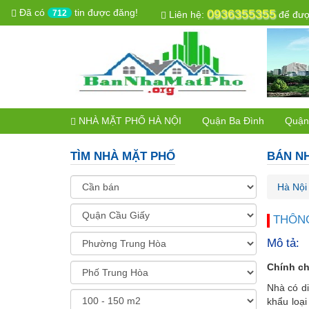
Đã có
tin được đăng!
0936355355
712
Liên hệ:
để được
NHÀ MẶT PHỐ HÀ NỘI
Quận Ba Đình
Quận
TÌM NHÀ MẶT PHỐ
BÁN NH
Hà Nội
THÔNG
Mô tả:
Chính ch
Nhà có di
khẩu loại