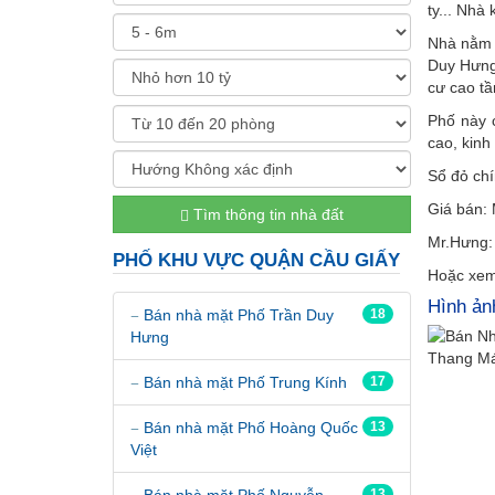
ty... Nhà
Nhà nằm t
Duy Hưng
cư cao tầ
Phố này c
cao, kinh
Sổ đỏ chí
Giá bán: 
Tìm thông tin nhà đất
Mr.Hưng:
PHỐ KHU VỰC QUẬN CẦU GIẤY
Hoặc xem
Hình ản
Bán nhà mặt Phố Trần Duy
18
Hưng
Bán nhà mặt Phố Trung Kính
17
Bán nhà mặt Phố Hoàng Quốc
13
Việt
Bán nhà mặt Phố Nguyễn
13