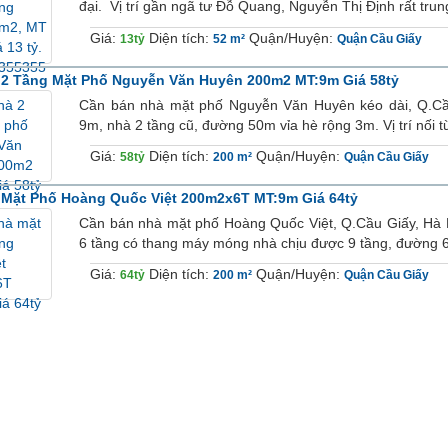
đại. Vị trí gần ngã tư Đỗ Quang, Nguyễn Thị Định rất trung
Giá:
Diện tích:
Quận/Huyện:
13tỷ
52 m²
Quận Cầu Giấy
 2 Tầng Mặt Phố Nguyễn Văn Huyên 200m2 MT:9m Giá 58tỷ
Cần bán nhà mặt phố Nguyễn Văn Huyên kéo dài, Q.Cầu
9m, nhà 2 tầng cũ, đường 50m vỉa hè rộng 3m. Vị trí nối t
Giá:
Diện tích:
Quận/Huyện:
58tỷ
200 m²
Quận Cầu Giấy
Mặt Phố Hoàng Quốc Việt 200m2x6T MT:9m Giá 64tỷ
Cần bán nhà mặt phố Hoàng Quốc Việt, Q.Cầu Giấy, Hà N
6 tầng có thang máy móng nhà chịu được 9 tầng, đường 60
Giá:
Diện tích:
Quận/Huyện:
64tỷ
200 m²
Quận Cầu Giấy