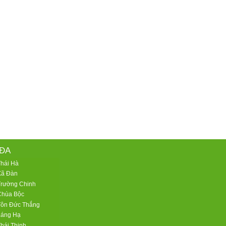
ĐA
Thái Hà
Xã Đàn
Trường Chinh
Chùa Bộc
Tôn Đức Thắng
Láng Hạ
hái Thịnh