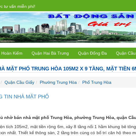
 tư vấn miễn phí!
 Hoàn Kiếm
Quận Hai Bà Trưng
Quận Đống Đa
Quận Cầu
À MẶT PHỐ TRUNG HÒA 105M2 X 9 TẦNG, MẶT TIỀN 
Quận Cầu Giấy
Phường Trung Hòa
Phố Trung Hòa
 TIN NHÀ MẶT PHỐ
ủ nhờ bán nhà mặt phố Trung Hòa, phường Trung Hòa, quận Cầu 
ện tích 105m2, mặt tiền rộng 6m, xây 8 tầng nổi 1 hầm khung bê tông
 xịn nhất. Thiết kế thông sàn, 2 tầng trên cùng có bố trí căn hộ the