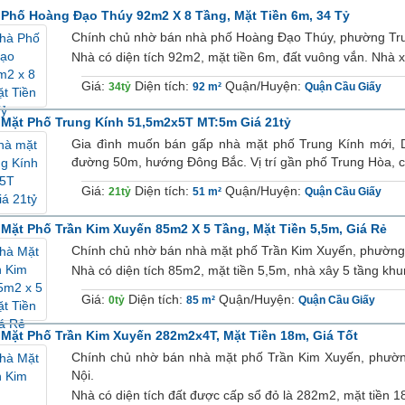
Phố Hoàng Đạo Thúy 92m2 X 8 Tầng, Mặt Tiền 6m, 34 Tỷ
Chính chủ nhờ bán nhà phố Hoàng Đạo Thúy, phường Tru
Nhà có diện tích 92m2, mặt tiền 6m, đất vuông vắn. Nhà x
Giá:
Diện tích:
Quận/Huyện:
34tỷ
92 m²
Quận Cầu Giấy
Mặt Phố Trung Kính 51,5m2x5T MT:5m Giá 21tỷ
Gia đình muốn bán gấp nhà mặt phố Trung Kính mới, D
đường 50m, hướng Đông Bắc. Vị trí gần phố Trung Hòa, c
Giá:
Diện tích:
Quận/Huyện:
21tỷ
51 m²
Quận Cầu Giấy
Mặt Phố Trần Kim Xuyến 85m2 X 5 Tầng, Mặt Tiền 5,5m, Giá Rẻ
Chính chủ nhờ bán nhà mặt phố Trần Kim Xuyến, phường
Nhà có diện tích 85m2, mặt tiền 5,5m, nhà xây 5 tầng khun
Giá:
Diện tích:
Quận/Huyện:
0tỷ
85 m²
Quận Cầu Giấy
Mặt Phố Trần Kim Xuyến 282m2x4T, Mặt Tiền 18m, Giá Tốt
Chính chủ nhờ bán nhà mặt phố Trần Kim Xuyến, phườn
Nội.
Nhà có diện tích đất được cấp sổ đỏ là 282m2, mặt tiền 1