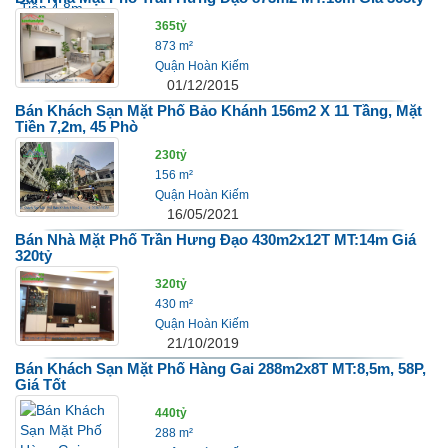
365tỷ
873 m²
Quận Hoàn Kiếm
01/12/2015
Bán Khách Sạn Mặt Phố Bảo Khánh 156m2 X 11 Tầng, Mặt
Tiền 7,2m, 45 Phò
230tỷ
156 m²
Quận Hoàn Kiếm
16/05/2021
Bán Nhà Mặt Phố Trần Hưng Đạo 430m2x12T MT:14m Giá
320tỷ
320tỷ
430 m²
Quận Hoàn Kiếm
21/10/2019
Bán Khách Sạn Mặt Phố Hàng Gai 288m2x8T MT:8,5m, 58P,
Giá Tốt
440tỷ
288 m²