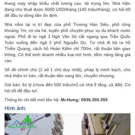
thang máy nhập khẩu chất lượng cao, tải trọng lớn. Nhà hiện
đang cho thuê được 6000 USD/tháng (140 triệu/tháng), cơ hội tốt
để đầu tư dòng tiền ổn định.
Nhà nằm tại vị trí đẹp của phố Trương Hán Siêu, phố rộng
khoảng 7m, có vỉa hè, tuyến phố chuyên phục vụ du khách nước
ngoài. Phố đi từ ngã 3 Ngô Văn Sở cắt ngang qua Trần Quốc
Toản xuống đến ngã 3 phố Nguyễn Du. Từ nhà đi bộ ra hồ
Thiền Quang, cách hồ Hoàn Kiếm chỉ 700m, rất thuận tiện giao
thông. Có thể kinh doanh nhiều loại mô hình, tiềm năng tăng giá
cao.
Sổ đỏ chính chủ (1 sổ 1 chủ duy nhất), pháp lý minh bạch, chủ
nhà thiện trí bán, rất thuận tiện sang tên, chuyển nhượng.
Giá bán: 6x tỷ (chưa đến 500 triệu/m2 cả nhà 9 tầng, cả đất). Cơ
hội tốt để đầu tư!.
Thông tin chi tiết mời liên hệ:
Mr.Hưng: 0936.355.355
Hình ảnh: