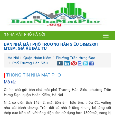
NHÀ MẶT PHỐ HÀ NỘI
Bán
BÁN NHÀ MẶT PHỐ TRƯƠNG HÁN SIÊU 145M2X9T
nhà
MT:5M, GIÁ RẺ ĐẦU TƯ
mặt
Hà Nội
Quận Hoàn Kiếm
Phường Trần Hưng Đạo
Phố Trương Hán Siêu
phố
Hà
THÔNG TIN NHÀ MẶT PHỐ
Mô tả:
Nội
Chính chủ gửi bán nhà mặt phố Trương Hán Siêu, phường Trần
Hưng Đạo, quận Hoàn Kiếm, Hà Nội.
Nhà có diện tích 145m2, mặt tiền 5m, hậu 5m, thửa đất vuông
như cái bánh chưng. Trên đất có nhà 9 tầng khung bê tông cốt
thép cực kiên cố, với tổng diện tích sử dụng hơn 1300m2, trang bị