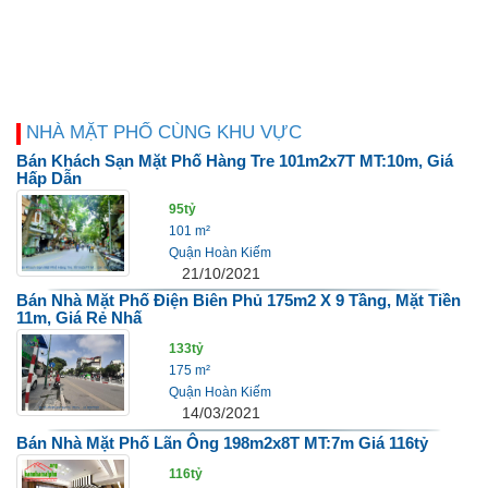
NHÀ MẶT PHỐ CÙNG KHU VỰC
Bán Khách Sạn Mặt Phố Hàng Tre 101m2x7T MT:10m, Giá
Hấp Dẫn
95tỷ
101 m²
Quận Hoàn Kiếm
21/10/2021
Bán Nhà Mặt Phố Điện Biên Phủ 175m2 X 9 Tầng, Mặt Tiền
11m, Giá Rẻ Nhấ
133tỷ
175 m²
Quận Hoàn Kiếm
14/03/2021
Bán Nhà Mặt Phố Lãn Ông 198m2x8T MT:7m Giá 116tỷ
116tỷ