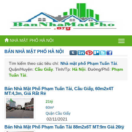
NHÀ MẶT PHỐ HÀ NỘI
Bán
BÁN NHÀ MẶT PHỐ
HÀ NỘI
nhà
Tìm kiếm theo các tiêu chí:
Nhà mặt phố Phạm Tuấn Tài
.
mặt
Quận/Huyện:
Cầu Giấy
. Tỉnh/Tp:
Hà Nội
. Đường/Phố:
Phạm
phố
Tuấn Tài
.
Hà
Bán Nhà Mặt Phố Phạm Tuấn Tài, Cầu Giấy, 60m2x4T
MT:4,3m, Giá Rất Rẻ
Nội
21tỷ
60m²
Quận Cầu Giấy
02/11/2021
Bán Nhà Mặt Phố Phạm Tuấn Tài 88m2x6T MT:9m Giá 26tỷ