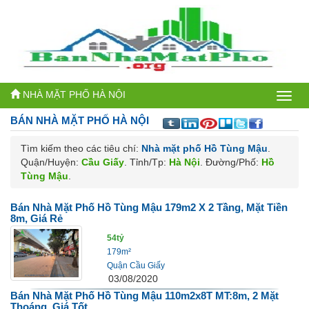
NHÀ MẶT PHỐ HÀ NỘI
Bán
BÁN NHÀ MẶT PHỐ
HÀ NỘI
nhà
Tìm kiếm theo các tiêu chí:
Nhà mặt phố Hồ Tùng Mậu
.
mặt
Quận/Huyện:
Cầu Giấy
. Tỉnh/Tp:
Hà Nội
. Đường/Phố:
Hồ
phố
Tùng Mậu
.
Hà
Bán Nhà Mặt Phố Hồ Tùng Mậu 179m2 X 2 Tầng, Mặt Tiền
8m, Giá Rẻ
Nội
54tỷ
179m²
Quận Cầu Giấy
03/08/2020
Bán Nhà Mặt Phố Hồ Tùng Mậu 110m2x8T MT:8m, 2 Mặt
Thoáng, Giá Tốt