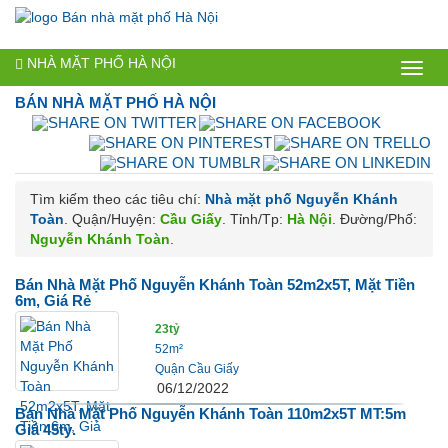
NHÀ MẶT PHỐ HÀ NỘI
Bán
BÁN NHÀ MẶT PHỐ
HÀ NỘI
nhà
mặt
phố
Tìm kiếm theo các tiêu chí:
Nhà mặt phố Nguyễn Khánh
Hà
Toàn
. Quận/Huyện:
Cầu Giấy
. Tỉnh/Tp:
Hà Nội
. Đường/Phố:
Nguyễn Khánh Toàn
.
Nội
Bán Nhà Mặt Phố Nguyễn Khánh Toàn 52m2x5T, Mặt Tiền
6m, Giá Rẻ
23tỷ
52m²
Quận Cầu Giấy
06/12/2022
Bán Nhà Mặt Phố Nguyễn Khánh Toàn 110m2x5T MT:5m
Giá 45tỷ.